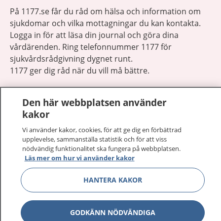
På 1177.se får du råd om hälsa och information om
sjukdomar och vilka mottagningar du kan kontakta.
Logga in för att läsa din journal och göra dina
vårdärenden. Ring telefonnummer 1177 för
sjukvårdsrådgivning dygnet runt.
1177 ger dig råd när du vill må bättre.
Den här webbplatsen använder
kakor
Vi använder kakor, cookies, för att ge dig en förbättrad
Visa inn
1177 på flera språk
upplevelse, sammanställa statistik och för att viss
nödvändig funktionalitet ska fungera på webbplatsen.
Läs mer om hur vi använder kakor
Visa inn
Om 1177
HANTERA KAKOR
Visa inn
Kontakt
GODKÄNN NÖDVÄNDIGA