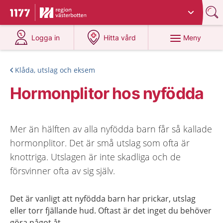
Du har valt region
Västerbotten
.
Till startsidan för 1177
på 1177.se
på 1177.se
Meny
Logga in
Hitta vård
Klåda, utslag och eksem
Hormonplitor hos nyfödda
Mer än hälften av alla nyfödda barn får så kallade
hormonplitor. Det är små utslag som ofta är
knottriga. Utslagen är inte skadliga och de
försvinner ofta av sig själv.
Det är vanligt att nyfödda barn har prickar, utslag
eller torr fjällande hud. Oftast är det inget du behöver
göra något åt.