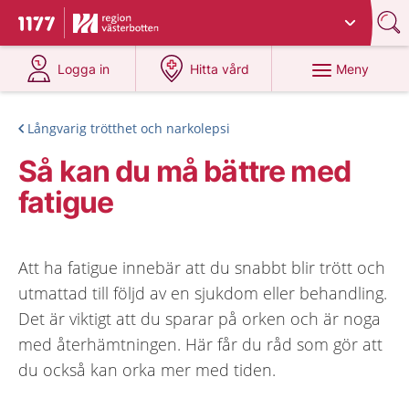
Du har valt region
Västerbotten
.
Till startsidan för 1177
på 1177.se
på 1177.se
Meny
Logga in
Hitta vård
Långvarig trötthet och narkolepsi
Så kan du må bättre med
fatigue
Att ha fatigue innebär att du snabbt blir trött och
utmattad till följd av en sjukdom eller behandling.
Det är viktigt att du sparar på orken och är noga
med återhämtningen. Här får du råd som gör att
du också kan orka mer med tiden.