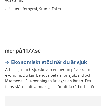
Åsa
Grindal
Ulf
Huett,
fotograf,
Studio Taket
mer på 1177.se
Ekonomiskt stöd när du är sjuk
Att bli sjuk och sjukskriven en period påverkar din
ekonomi. Du kan behöva betala för sjukvård och
läkemedel. Sjukpenningen är lägre än lönen. Det
finns ställen att vända sig till för att få råd och stöd
om du inte klarar av att betala dina utgifter.