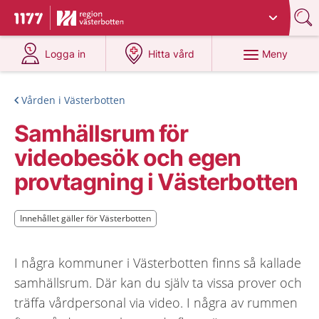
Du har valt region
Västerbotten
.
Till startsidan för 1177
på 1177.se
på 1177.se
Meny
Logga in
Hitta vård
Vården i Västerbotten
Samhällsrum för
videobesök och egen
provtagning i Västerbotten
Innehållet gäller för Västerbotten
Innehållet gäller för Västerbotten
I några kommuner i Västerbotten finns så kallade
samhällsrum. Där kan du själv ta vissa prover och
träffa vårdpersonal via video. I några av rummen