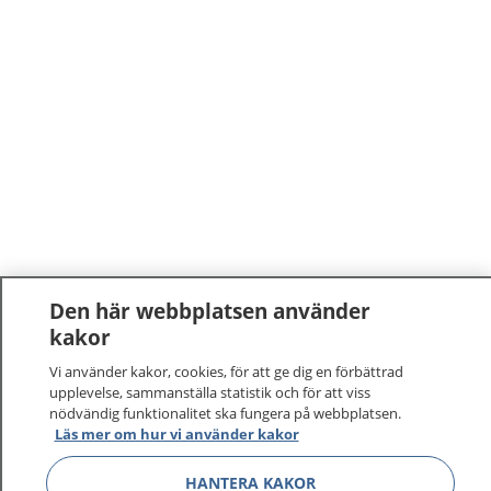
Den här webbplatsen använder
kakor
Vi använder kakor, cookies, för att ge dig en förbättrad
upplevelse, sammanställa statistik och för att viss
nödvändig funktionalitet ska fungera på webbplatsen.
1177
–
tryggt om din hälsa och vård
Läs mer om hur vi använder kakor
HANTERA KAKOR
På 1177.se får du råd om hälsa och information om