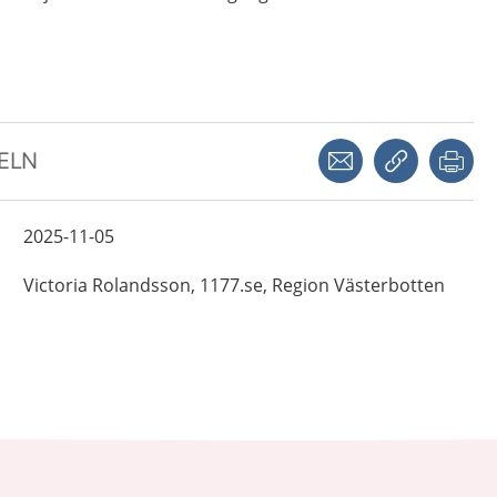
Dela via mejl
Kopiera län
Skr
KELN
2025-11-05
Victoria
Rolandsson,
1177.se, Region Västerbotten