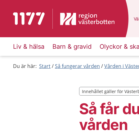
Till startsidan för 1177
Du
Väl
Liv & hälsa
Barn & gravid
Olyckor & sk
Du är här:
Start
Så fungerar vården
Vården i Väste
Innehållet gäller för Väster
Innehållet gäller för Väster
Så får du 
vården