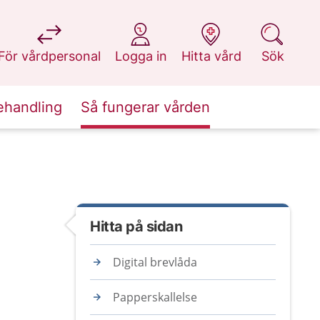
på 1177.se
på 1177.se
på 1177.se
på 1177.se
För vårdpersonal
Logga in
Hitta vård
Sök
ehandling
Så fungerar vården
Hitta på sidan
Digital brevlåda
Papperskallelse