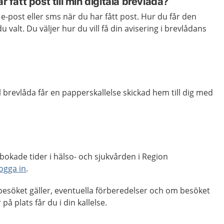
r fått post till min digitala brevlåda?
 e-post eller sms när du har fått post. Hur du får den
 valt. Du väljer hur du vill få din avisering i brevlådans
l brevlåda får en papperskallelse skickad hem till dig med
okade tider i hälso- och sjukvården i Region
logga in
.
esöket gäller, eventuella förberedelser och om besöket
r på plats får du i din kallelse.