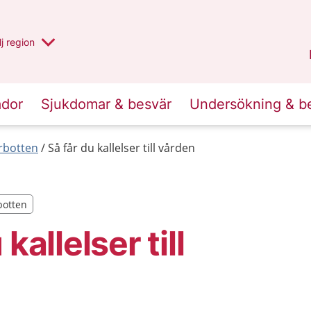
 har valt region
j
en annan
region
Västerbotten
.
ador
Sjukdomar & besvär
Undersökning & b
rbotten
Så får du kallelser till vården
botten
botten
kallelser till