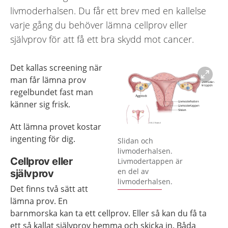
livmoderhalsen. Du får ett brev med en kallelse
varje gång du behöver lämna cellprov eller
självprov för att få ett bra skydd mot cancer.
Det kallas screening när
man får lämna prov
regelbundet fast man
känner sig frisk.
Att lämna provet kostar
Förstora bilden
ingenting för dig.
Slidan och
livmoderhalsen.
Cellprov eller
Livmodertappen är
en del av
självprov
livmoderhalsen.
Det finns två sätt att
lämna prov. En
barnmorska kan ta ett cellprov. Eller så kan du få ta
ett så kallat självprov hemma och skicka in. Båda