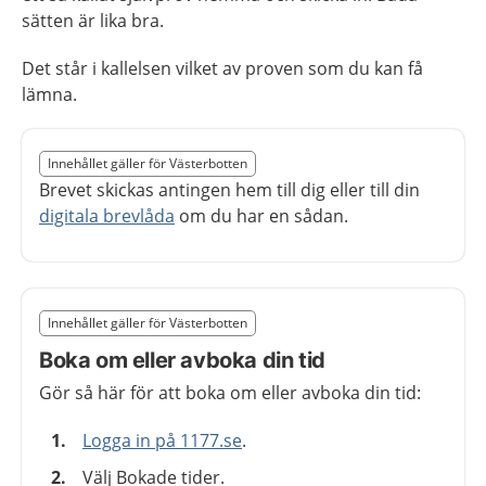
sätten är lika bra.
Det står i kallelsen vilket av proven som du kan få
lämna.
Slut på det regionala tillägget från region Västerbotten
Innehållet gäller för Västerbotten
Nedan innehåll gäller region Västerbotten
Brevet skickas antingen hem till dig eller till din
digitala brevlåda
om du har en sådan.
Slut på det regionala tillägget från region Västerbotten
Innehållet gäller för Västerbotten
Nedan innehåll gäller region Västerbotten
Boka om eller avboka din tid
Gör så här för att boka om eller avboka din tid:
Logga in på 1177.se
.
Välj Bokade tider.