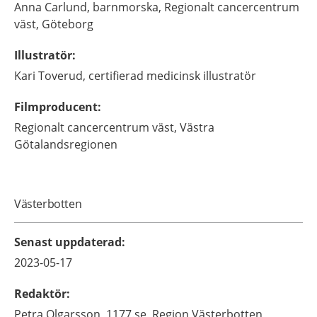
Anna
Carlund,
barnmorska,
Regionalt cancercentrum
väst,
Göteborg
Illustratör
:
Kari
Toverud,
certifierad medicinsk illustratör
Filmproducent
:
Regionalt cancercentrum väst, Västra
Götalandsregionen
Västerbotten
Senast uppdaterad
:
2023-05-17
Redaktör
:
Petra
Olgarsson,
1177.se, Region Västerbotten