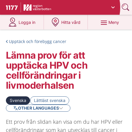
Du har valt region
Västerbotten
.
Till startsidan för 1177
på 1177.se
på 1177.se
Meny
Logga in
Hitta vård
Upptäck och förebygg cancer
Lämna prov för att
upptäcka HPV och
cellförändringar i
livmoderhalsen
Svenska
Lättläst svenska
OTHER LANGUAGES
Ett prov från slidan kan visa om du har HPV eller
cellförändringar som kan utvecklas till cancer i