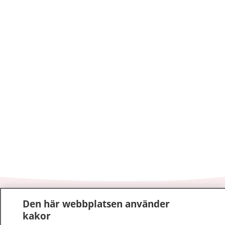
1177
–
tryggt om din hälsa och vård
Den här webbplatsen använder
kakor