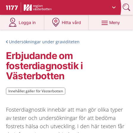
Du har valt region
Västerbotten
.
Till startsidan för 1177
på 1177.se
på 1177.se
Meny
Logga in
Hitta vård
Undersökningar under graviditeten
Erbjudande om
fosterdiagnostik i
Västerbotten
Innehållet gäller för Västerbotten
Innehållet gäller för Västerbotten
Fosterdiagnostik innebär att man gör olika typer
av tester och undersökningar för att bedöma
fostrets hälsa och utveckling. I den här texten får