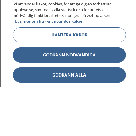
På 1177.se får du råd om hälsa och information om
Vi använder kakor, cookies, för att ge dig en förbättrad
sjukdomar och vilka mottagningar du kan kontakta.
upplevelse, sammanställa statistik och för att viss
Logga in för att läsa din journal och göra dina
nödvändig funktionalitet ska fungera på webbplatsen.
Läs mer om hur vi använder kakor
vårdärenden. Ring telefonnummer 1177 för
sjukvårdsrådgivning dygnet runt.
HANTERA KAKOR
1177 ger dig råd när du vill må bättre.
GODKÄNN NÖDVÄNDIGA
GODKÄNN ALLA
Visa inn
1177 på flera språk
Visa inn
Om 1177
Visa inn
Kontakt
Behandling av personuppgifter