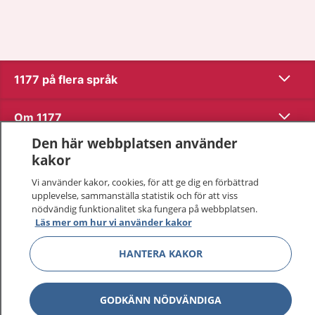
Visa inn
1177 på flera språk
Visa inn
Om 1177
Den här webbplatsen använder
Visa inn
Kontakt
kakor
Vi använder kakor, cookies, för att ge dig en förbättrad
upplevelse, sammanställa statistik och för att viss
Behandling av personuppgifter
nödvändig funktionalitet ska fungera på webbplatsen.
Läs mer om hur vi använder kakor
Hantering av kakor
HANTERA KAKOR
Inställningar för kakor
GODKÄNN NÖDVÄNDIGA