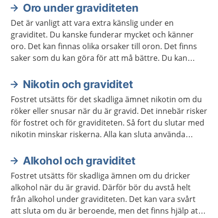
Oro under graviditeten
Det är vanligt att vara extra känslig under en
graviditet. Du kanske funderar mycket och känner
oro. Det kan finnas olika orsaker till oron. Det finns
saker som du kan göra för att må bättre. Du kan
också behöva prata med någon om oron, till exempel
en barnmorska.
Nikotin och graviditet
Fostret utsätts för det skadliga ämnet nikotin om du
röker eller snusar när du är gravid. Det innebär risker
för fostret och för graviditeten. Så fort du slutar med
nikotin minskar riskerna. Alla kan sluta använda
nikotin. Du kan få hjälp om det är svårt. Men undvik
nikotinplåster, nikotintuggummi och e-cigaretter.
Alkohol och graviditet
Fostret utsätts för skadliga ämnen om du dricker
alkohol när du är gravid. Därför bör du avstå helt
från alkohol under graviditeten. Det kan vara svårt
att sluta om du är beroende, men det finns hjälp att