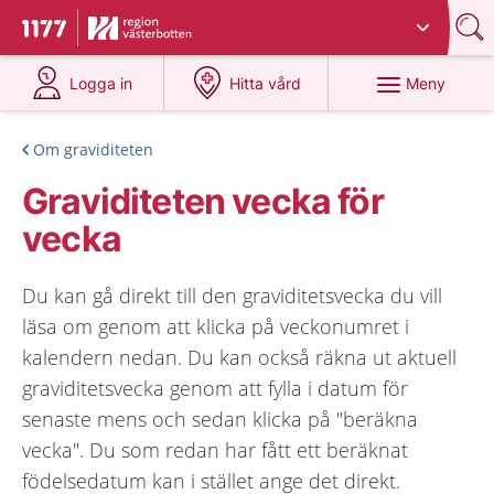
Du har valt region
Västerbotten
.
Till startsidan för 1177
på 1177.se
på 1177.se
Meny
Logga in
Hitta vård
Om graviditeten
Graviditeten vecka för
vecka
Du kan gå direkt till den graviditetsvecka du vill
läsa om genom att klicka på veckonumret i
kalendern nedan. Du kan också räkna ut aktuell
graviditetsvecka genom att fylla i datum för
senaste mens och sedan klicka på "beräkna
vecka". Du som redan har fått ett beräknat
födelsedatum kan i stället ange det direkt.