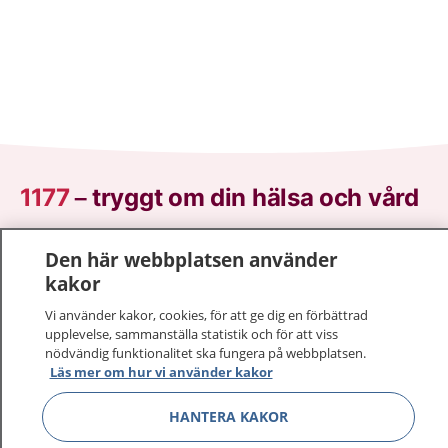
1177
–
tryggt om din hälsa och vård
På 1177.se får du råd om hälsa och information om
Den här webbplatsen använder
sjukdomar och vilka mottagningar du kan kontakta.
kakor
Logga in för att läsa din journal och göra dina
Vi använder kakor, cookies, för att ge dig en förbättrad
vårdärenden. Ring telefonnummer 1177 för
upplevelse, sammanställa statistik och för att viss
sjukvårdsrådgivning dygnet runt.
nödvändig funktionalitet ska fungera på webbplatsen.
1177 ger dig råd när du vill må bättre.
Läs mer om hur vi använder kakor
HANTERA KAKOR