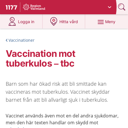
Du har valt region
Värmland
.
Till startsidan för 1177
på 1177.se
på 1177.se
Meny
Logga in
Hitta vård
Vaccinationer
Vaccination mot
tuberkulos – tbc
Barn som har ökad risk att bli smittade kan
vaccineras mot tuberkulos. Vaccinet skyddar
barnet från att bli allvarligt sjuk i tuberkulos.
Vaccinet används även mot en del andra sjukdomar,
men den här texten handlar om skydd mot