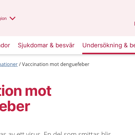
 valt region
 annan
gion
Värmland
.
ador
Sjukdomar & besvär
Undersökning & b
nationer
Vaccination mot denguefeber
tion mot
eber
 av ett virus. En del som smittas blir