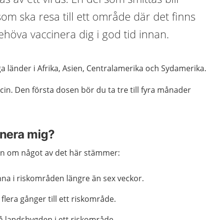
 som ska resa till ett område där det finns
öva vaccinera dig i god tid innan.
a länder i Afrika, Asien, Centralamerika och Sydamerika.
in. Den första dosen bör du ta tre till fyra månader
inera mig?
n om något av det här stämmer:
nna i riskområden längre än sex veckor.
lera gånger till ett riskområde.
å landsbygden i ett riskområde.