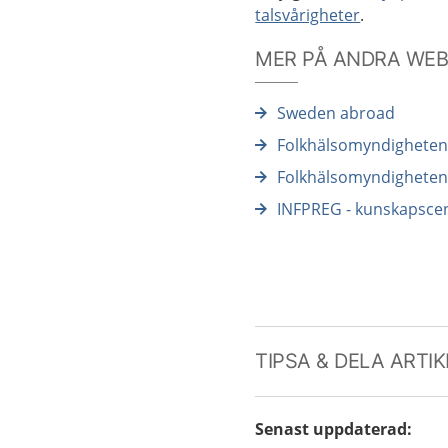
talsvårigheter
.
MER PÅ ANDRA WE
Sweden abroad
Folkhälsomyndigheten:
Folkhälsomyndigheten
INFPREG - kunskapscen
TIPSA & DELA ARTI
Senast uppdaterad
: