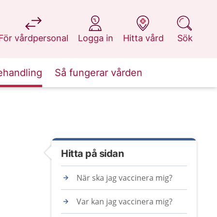
på 1177.se
på 1177.se
på 1177.se
på 1177.se
För vårdpersonal
Logga in
Hitta vård
Sök
ehandling
Så fungerar vården
Hitta på sidan
När ska jag vaccinera mig?
Var kan jag vaccinera mig?