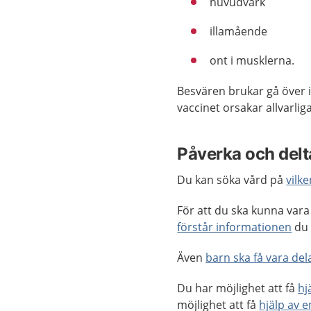
huvudvärk
illamående
ont i musklerna.
Besvären brukar gå över in
vaccinet orsakar allvarli
Påverka och delta
Du kan söka vård på
vilke
För att du ska kunna vara 
förstår informationen
du 
Även
barn ska få vara dela
Du har möjlighet att få
hj
möjlighet att få
hjälp av 