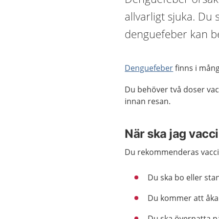
allvarligt sjuka. Du
denguefeber kan beh
Denguefeber
finns i mång
Du behöver två doser vacc
innan resan.
När ska jag vacc
Du rekommenderas vacci
Du ska bo eller sta
Du kommer att åka f
Du ska övernatta p