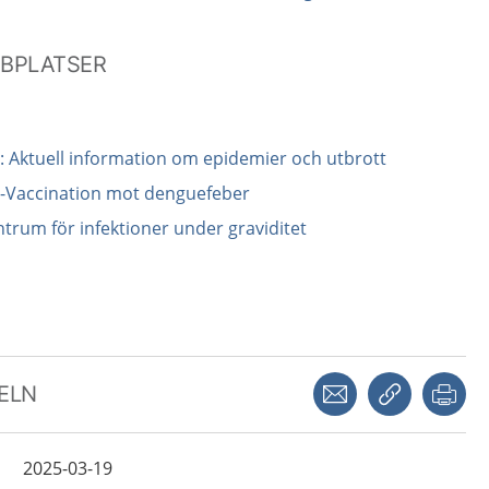
BBPLATSER
 Aktuell information om epidemier och utbrott
-Vaccination mot denguefeber
trum för infektioner under graviditet
Dela via mejl
Kopiera län
Skr
KELN
2025-03-19