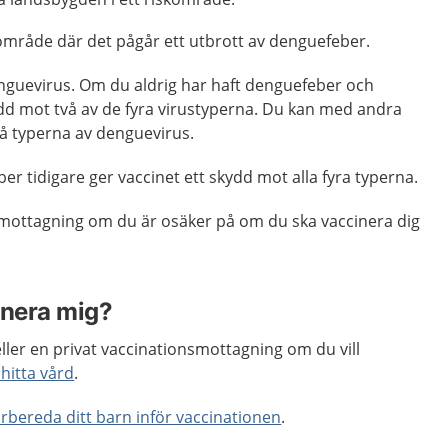
t område där det pågår ett utbrott av denguefeber.
enguevirus. Om du aldrig har haft denguefeber och
ydd mot två av de fyra virustyperna. Du kan med andra
vå typerna av denguevirus.
r tidigare ger vaccinet ett skydd mot alla fyra typerna.
mottagning om du är osäker på om du ska vaccinera dig
inera mig?
ller en privat vaccinationsmottagning om du vill
hitta vård
.
örbereda ditt barn inför vaccinationen
.