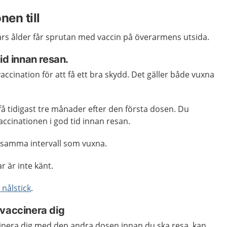
nen till
års ålder får sprutan med vaccin på överarmens utsida.
id innan resan.
accination för att få ett bra skydd. Det gäller både vuxna
å tidigast tre månader efter den första dosen. Du
ccinationen i god tid innan resan.
 samma intervall som vuxna.
r är inte känt.
 nålstick
.
 vaccinera dig
inera dig med den andra dosen innan du ska resa, kan