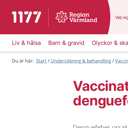
Till startsidan för 1177
Du har
Välj
en
re
Liv & hälsa
Barn & gravid
Olyckor & sk
Du är här:
Start
Undersökning & behandling
Vacci
Vaccina
denguef
Denguefeber orsakas