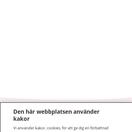
Den här webbplatsen använder
1177
–
tryggt om din hälsa och vård
kakor
På 1177.se får du råd om hälsa och information om
Vi använder kakor, cookies, för att ge dig en förbättrad