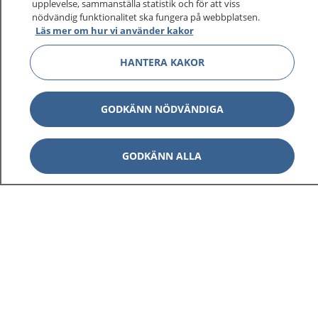
sjukdomar och vilka mottagningar du kan kontakta.
upplevelse, sammanställa statistik och för att viss
nödvändig funktionalitet ska fungera på webbplatsen.
Logga in för att läsa din journal och göra dina
Läs mer om hur vi använder kakor
vårdärenden. Ring telefonnummer 1177 för
sjukvårdsrådgivning dygnet runt.
HANTERA KAKOR
1177 ger dig råd när du vill må bättre.
GODKÄNN NÖDVÄNDIGA
GODKÄNN ALLA
Visa inn
1177 på flera språk
Visa inn
Om 1177
Visa inn
Kontakt
Behandling av personuppgifter