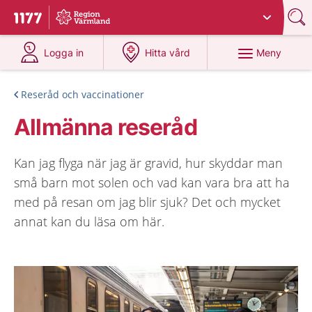
Du har valt region
Värmland
.
Till startsidan för 1177
på 1177.se
på 1177.se
Meny
Logga in
Hitta vård
Reseråd och vaccinationer
Allmänna reseråd
Kan jag flyga när jag är gravid, hur skyddar man
små barn mot solen och vad kan vara bra att ha
med på resan om jag blir sjuk? Det och mycket
annat kan du läsa om här.