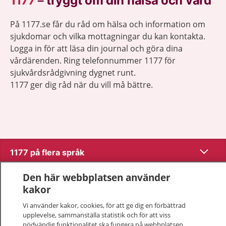
1177
–
tryggt om din hälsa och vård
På 1177.se får du råd om hälsa och information om
sjukdomar och vilka mottagningar du kan kontakta.
Logga in för att läsa din journal och göra dina
vårdärenden. Ring telefonnummer 1177 för
sjukvårdsrådgivning dygnet runt.
1177 ger dig råd när du vill må bättre.
Visa inn
1177 på flera språk
Visa inn
Den här webbplatsen använder
Om 1177
kakor
Visa inn
Vi använder kakor, cookies, för att ge dig en förbättrad
Kontakt
upplevelse, sammanställa statistik och för att viss
nödvändig funktionalitet ska fungera på webbplatsen.