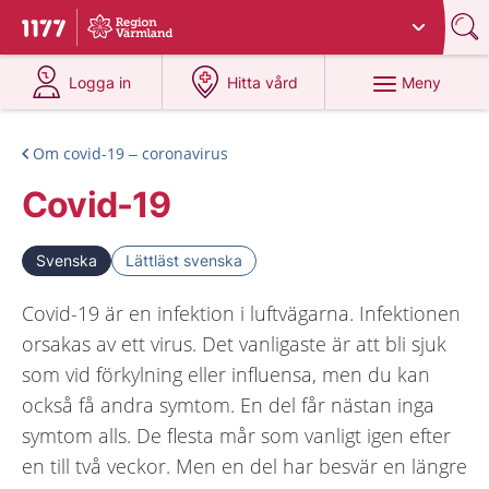
Du har valt region
Värmland
.
Till startsidan för 1177
på 1177.se
på 1177.se
Meny
Logga in
Hitta vård
Om covid-19 – coronavirus
Covid-19
Svenska
Lättläst svenska
Covid-19 är en infektion i luftvägarna. Infektionen
orsakas av ett virus. Det vanligaste är att bli sjuk
som vid förkylning eller influensa, men du kan
också få andra symtom. En del får nästan inga
symtom alls. De flesta mår som vanligt igen efter
en till två veckor. Men en del har besvär en längre