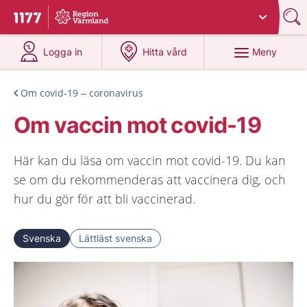
Du har valt region
Värmland
.
Till startsidan för 1177
på 1177.se
på 1177.se
Meny
Logga in
Hitta vård
Om covid-19 – coronavirus
Om vaccin mot covid-19
Här kan du läsa om vaccin mot covid-19. Du kan
se om du rekommenderas att vaccinera dig, och
hur du gör för att bli vaccinerad.
Svenska
Lättläst svenska