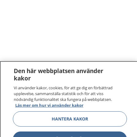
Den här webbplatsen använder
kakor
1177
–
tryggt om din hälsa och vård
Vi använder kakor, cookies, för att ge dig en förbättrad
upplevelse, sammanställa statistik och för att viss
På 1177.se får du råd om hälsa och information om
nödvändig funktionalitet ska fungera på webbplatsen.
sjukdomar och vilka mottagningar du kan kontakta.
Läs mer om hur vi använder kakor
Logga in för att läsa din journal och göra dina
vårdärenden. Ring telefonnummer 1177 för
HANTERA KAKOR
sjukvårdsrådgivning dygnet runt.
1177 ger dig råd när du vill må bättre.