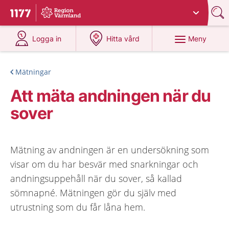
Du har valt region
Värmland
.
Till startsidan för 1177
på 1177.se
på 1177.se
Meny
Logga in
Hitta vård
Mätningar
Att mäta andningen när du
sover
Mätning av andningen är en undersökning som
visar om du har besvär med snarkningar och
andningsuppehåll när du sover, så kallad
sömnapné. Mätningen gör du själv med
utrustning som du får låna hem.