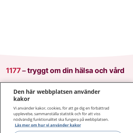
1177
–
tryggt om din hälsa och vård
På 1177.se får du råd om hälsa och information om
Den här webbplatsen använder
sjukdomar och vilka mottagningar du kan kontakta.
kakor
Logga in för att läsa din journal och göra dina
vårdärenden. Ring telefonnummer 1177 för
Vi använder kakor, cookies, för att ge dig en förbättrad
sjukvårdsrådgivning dygnet runt.
upplevelse, sammanställa statistik och för att viss
nödvändig funktionalitet ska fungera på webbplatsen.
1177 ger dig råd när du vill må bättre.
Läs mer om hur vi använder kakor