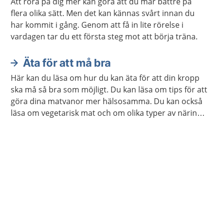
Att röra på dig mer kan göra att du mår bättre på
flera olika sätt. Men det kan kännas svårt innan du
har kommit i gång. Genom att få in lite rörelse i
vardagen tar du ett första steg mot att börja träna.
Äta för att må bra
Här kan du läsa om hur du kan äta för att din kropp
ska må så bra som möjligt. Du kan läsa om tips för att
göra dina matvanor mer hälsosamma. Du kan också
läsa om vegetarisk mat och om olika typer av näring
som din kropp behöver.