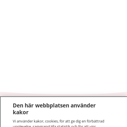
Den här webbplatsen använder
1177
–
tryggt om din hälsa och vård
kakor
På 1177.se får du råd om hälsa och information om
Vi använder kakor, cookies, för att ge dig en förbättrad
upplevelse, sammanställa statistik och för att viss