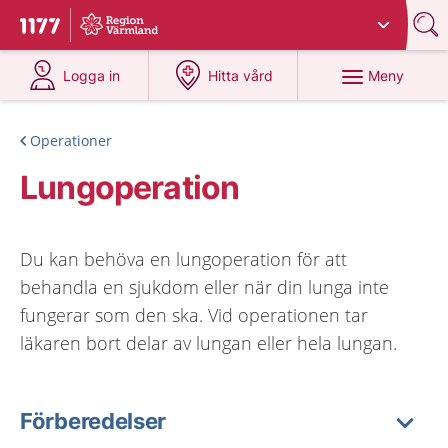
Du har valt region
Värmland
.
Till startsidan för 1177
på 1177.se
på 1177.se
Meny
Logga in
Hitta vård
Operationer
Lungoperation
Du kan behöva en lungoperation för att
behandla en sjukdom eller när din lunga inte
fungerar som den ska. Vid operationen tar
läkaren bort delar av lungan eller hela lungan.
Förberedelser