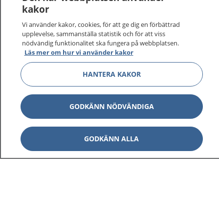
kakor
På 1177.se får du råd om hälsa och information om
Vi använder kakor, cookies, för att ge dig en förbättrad
sjukdomar och vilka mottagningar du kan kontakta.
upplevelse, sammanställa statistik och för att viss
Logga in för att läsa din journal och göra dina
nödvändig funktionalitet ska fungera på webbplatsen.
vårdärenden. Ring telefonnummer 1177 för
Läs mer om hur vi använder kakor
sjukvårdsrådgivning dygnet runt.
HANTERA KAKOR
1177 ger dig råd när du vill må bättre.
GODKÄNN NÖDVÄNDIGA
Visa inn
GODKÄNN ALLA
1177 på flera språk
Visa inn
Om 1177
Visa inn
Kontakt