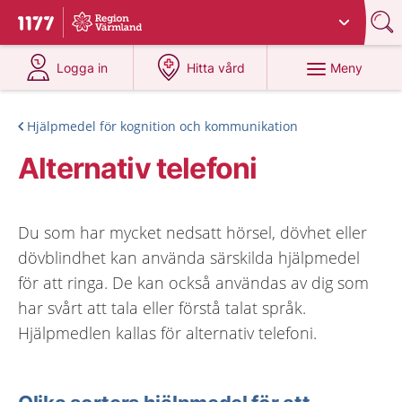
Du har valt region
Värmland
.
Till startsidan för 1177
på 1177.se
på 1177.se
Meny
Logga in
Hitta vård
Hjälpmedel för kognition och kommunikation
Alternativ telefoni
Du som har mycket nedsatt hörsel, dövhet eller
dövblindhet kan använda särskilda hjälpmedel
för att ringa. De kan också användas av dig som
har svårt att tala eller förstå talat språk.
Hjälpmedlen kallas för alternativ telefoni.