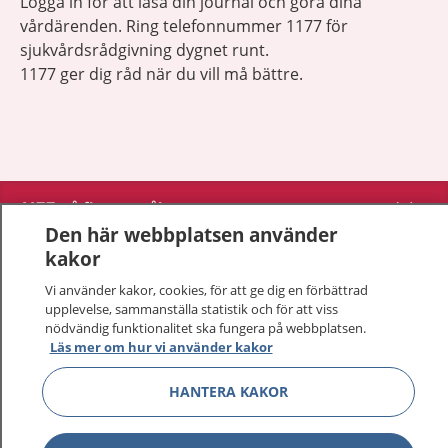
Logga in för att läsa din journal och göra dina
vårdärenden. Ring telefonnummer 1177 för
sjukvårdsrådgivning dygnet runt.
1177 ger dig råd när du vill må bättre.
Visa inn
1177 på flera språk
Den här webbplatsen använder
Visa inn
kakor
Om 1177
Vi använder kakor, cookies, för att ge dig en förbättrad
Visa inn
upplevelse, sammanställa statistik och för att viss
Kontakt
nödvändig funktionalitet ska fungera på webbplatsen.
Läs mer om hur vi använder kakor
Behandling av personuppgifter
HANTERA KAKOR
Hantering av kakor