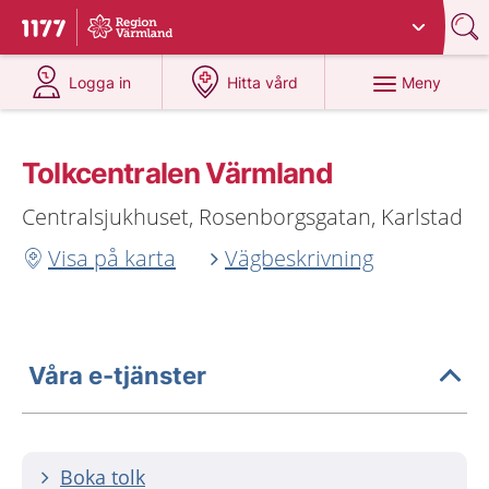
Du har valt region
Värmland
.
Till startsidan för 1177
på 1177.se
på 1177.se
Meny
Logga in
Hitta vård
Tolkcentralen Värmland
Centralsjukhuset, Rosenborgsgatan, Karlstad
Visa på karta
Vägbeskrivning
Våra e-tjänster
Boka tolk