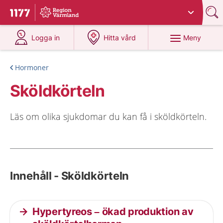
Du har valt region
Värmland
.
Till startsidan för 1177
på 1177.se
på 1177.se
Meny
Logga in
Hitta vård
Hormoner
Sköldkörteln
Läs om olika sjukdomar du kan få i sköldkörteln.
Innehåll - Sköldkörteln
Hypertyreos – ökad produktion av