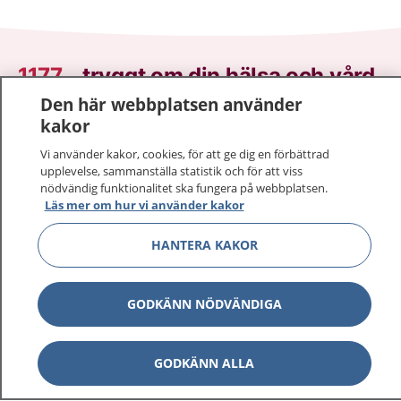
1177
–
tryggt om din hälsa och vård
Den här webbplatsen använder
På 1177.se får du råd om hälsa och information om
kakor
sjukdomar och vilka mottagningar du kan kontakta.
Vi använder kakor, cookies, för att ge dig en förbättrad
Logga in för att läsa din journal och göra dina
upplevelse, sammanställa statistik och för att viss
vårdärenden. Ring telefonnummer 1177 för
nödvändig funktionalitet ska fungera på webbplatsen.
sjukvårdsrådgivning dygnet runt.
Läs mer om hur vi använder kakor
1177 ger dig råd när du vill må bättre.
HANTERA KAKOR
GODKÄNN NÖDVÄNDIGA
Visa inn
1177 på flera språk
GODKÄNN ALLA
Visa inn
Om 1177