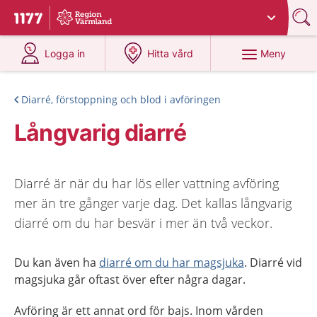
Du har valt region
Värmland
.
Till startsidan för 1177
på 1177.se
på 1177.se
Meny
Logga in
Hitta vård
Diarré, förstoppning och blod i avföringen
Långvarig diarré
Diarré är när du har lös eller vattning avföring
mer än tre gånger varje dag. Det kallas långvarig
diarré om du har besvär i mer än två veckor.
Du kan även ha
diarré om du har magsjuka
. Diarré vid
magsjuka går oftast över efter några daga
r.
Avföring är ett annat ord för bajs. Inom vården