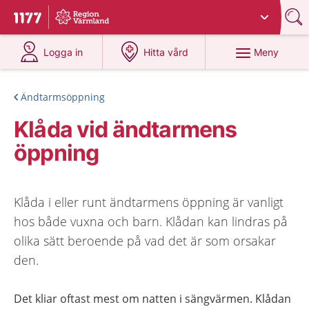
Du har valt region
Värmland
.
Till startsidan för 1177
på 1177.se
på 1177.se
Meny
Logga in
Hitta vård
Ändtarmsöppning
Klåda vid ändtarmens
öppning
Klåda i eller runt ändtarmens öppning är vanligt
hos både vuxna och barn. Klådan kan lindras på
olika sätt beroende på vad det är som orsakar
den.
Det kliar oftast mest om natten i sängvärmen. Klådan