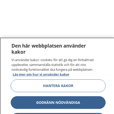
Den här webbplatsen använder
kakor
1177
–
tryggt om din hälsa och vård
Vi använder kakor, cookies, för att ge dig en förbättrad
upplevelse, sammanställa statistik och för att viss
På 1177.se får du råd om hälsa och information om
nödvändig funktionalitet ska fungera på webbplatsen.
Läs mer om hur vi använder kakor
sjukdomar och vilka mottagningar du kan kontakta.
Logga in för att läsa din journal och göra dina
HANTERA KAKOR
vårdärenden. Ring telefonnummer 1177 för
sjukvårdsrådgivning dygnet runt.
1177 ger dig råd när du vill må bättre.
GODKÄNN NÖDVÄNDIGA