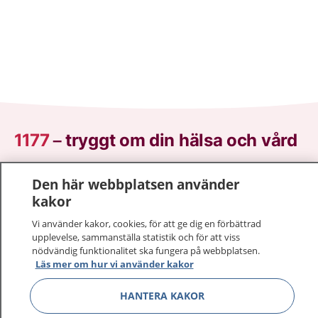
1177
–
tryggt om din hälsa och vård
På 1177.se får du råd om hälsa och information om
Den här webbplatsen använder
sjukdomar och vilka mottagningar du kan kontakta.
kakor
Logga in för att läsa din journal och göra dina
Vi använder kakor, cookies, för att ge dig en förbättrad
vårdärenden. Ring telefonnummer 1177 för
upplevelse, sammanställa statistik och för att viss
sjukvårdsrådgivning dygnet runt.
nödvändig funktionalitet ska fungera på webbplatsen.
1177 ger dig råd när du vill må bättre.
Läs mer om hur vi använder kakor
HANTERA KAKOR