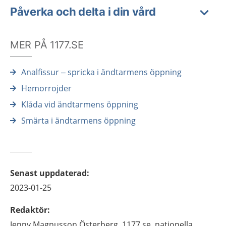
Påverka och delta i din vård
MER PÅ 1177.SE
Analfissur – spricka i ändtarmens öppning
Hemorrojder
Klåda vid ändtarmens öppning
Smärta i ändtarmens öppning
Senast uppdaterad
:
2023-01-25
Redaktör
:
Jenny
Magnusson Österberg,
1177.se, nationella