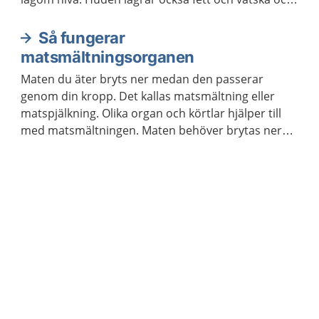
hindrar kroppen från att torka ut.
Så fungerar
matsmältningsorganen
Maten du äter bryts ner medan den passerar
genom din kropp. Det kallas matsmältning eller
matspjälkning. Olika organ och körtlar hjälper till
med matsmältningen. Maten behöver brytas ner
för att kroppen ska kunna ta upp näringen som
maten innehåller.