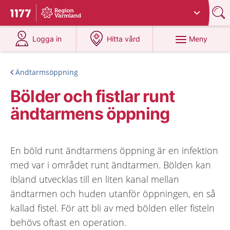
Du har valt region
Värmland
.
Till startsidan för 1177
på 1177.se
på 1177.se
Meny
Logga in
Hitta vård
Ändtarmsöppning
Bölder och fistlar runt
ändtarmens öppning
En böld runt ändtarmens öppning är en infektion
med var i området runt ändtarmen. Bölden kan
ibland utvecklas till en liten kanal mellan
ändtarmen och huden utanför öppningen, en så
kallad fistel. För att bli av med bölden eller fisteln
behövs oftast en operation.