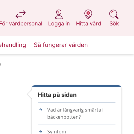
på 1177.se
på 1177.se
på 1177.se
på 1177.se
För vårdpersonal
Logga in
Hitta vård
Sök
ehandling
Så fungerar vården
n
Hitta på sidan
Vad är långvarig smärta i
bäckenbotten?
Symtom