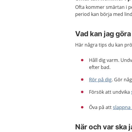
Ofta kommer smärtan i per
period kan börja med lin
Vad kan jag göra 
Här några tips du kan pröv
Håll dig varm. Undvi
efter bad.
Rör på dig
. Gör någ
Försök att undvika
Öva på att
slappna
När och var ska 