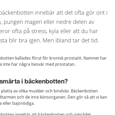
bäckenbotten innebär att det ofta gör ont i
en, pungen magen eller nedre delen av
or ofta på stress, kyla eller att du har
sta blir bra igen. Men ibland tar det tid.
botten kallades förut för kronisk prostatit. Namnet har
ta inte har några besvär med prostatan.
 smärta i bäckenbotten?
 platta av olika muskler och bindväv. Bäckenbotten
ndtarmen och de inre könsorganen. Den gör så att vi kan
a eller bajsnödiga.
enbotten innebär att bäckenbotten och området