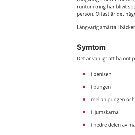
runtomkring har blivit spä
person. Oftast är det någ
Långvarig smärta i bäcken
Symtom
Det är vanligt att ha ont 
i penisen
i pungen
mellan pungen oc
i ljumskarna
i nedre delen av ma