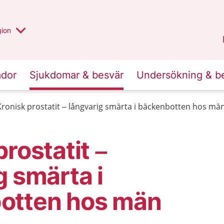
 valt region
 annan
gion
Värmland
.
ador
Sjukdomar & besvär
Undersökning & b
Kronisk prostatit – långvarig smärta i bäckenbotten hos mä
prostatit –
g smärta i
otten hos män