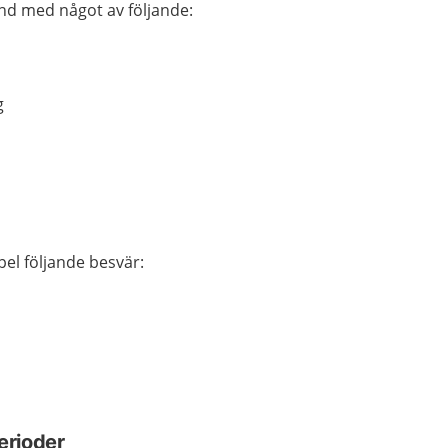
nd med något av följande:
g
pel följande besvär:
erioder