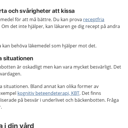
a och svårigheter att kissa
medel för att må bättre. Du kan prova
receptfria
. Om det inte hjälper, kan läkaren ge dig recept på andra
.
sa kan behöva läkemedel som hjälper mot det.
a situationen
nbotten är oskadligt men kan vara mycket besvärligt. Det
 vardagen.
ra situationen. Bland annat kan olika former av
l exempel
kognitiv beteendeterapi, KBT
. Det finns
liserade på besvär i underlivet och bäckenbotten. Fråga
r.
 i din vård