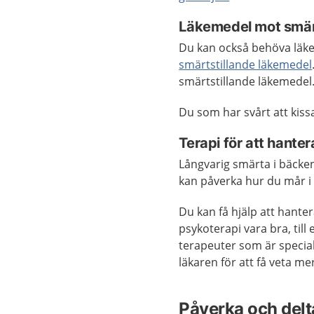
Läkemedel mot smärt
Du kan också behöva läke
smärtstillande läkemedel
smärtstillande läkemedel
Du som har svårt att kis
Terapi för att hanter
Långvarig smärta i bäcke
kan påverka hur du mår i
Du kan få hjälp att hante
psykoterapi vara bra, til
terapeuter som är specia
läkaren för att få veta me
Påverka och delta