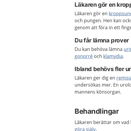
Läkaren gör en kro
Läkaren gör en
kroppsun
och pungen. Hen kan ock
genom att föra in ett fin
Du får lämna prover
Du kan behöva lämna
ur
gonorré
och
klamydia
.
Ibland behövs fler 
Läkaren ger dig en
remis
undersökas mer. En urolog
mannens könsorgan.
Behandlingar
Läkaren berättar om vad 
göra själv
.