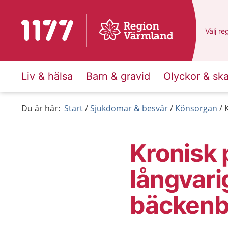
Till startsidan för 1177
Du har
Välj
en
re
Liv & hälsa
Barn & gravid
Olyckor & sk
Du är här:
Start
Sjukdomar & besvär
Könsorgan
Kronisk 
långvari
bäckenb