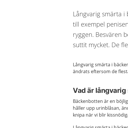
Långvarig smärta i 
till exempel penis
ryggen. Besvären ber
suttit mycket. De fle
Långvarig smärta i bäcken
ändrats eftersom de fles
Vad är långvarig
Bäckenbotten är en böjlig
håller upp urinblåsan, ä
knipa när vi blir kissnödig
Långvarig smärta i bäck