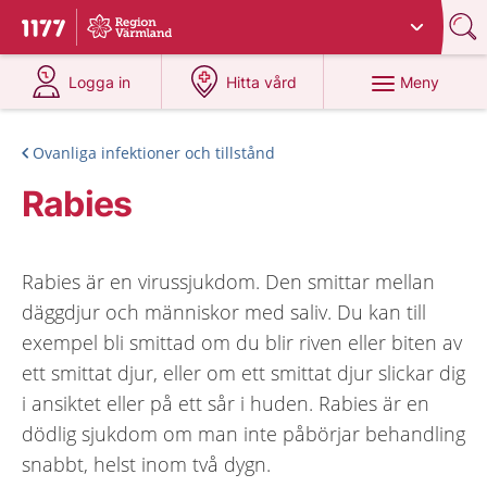
Du har valt region
Värmland
.
Till startsidan för 1177
på 1177.se
på 1177.se
Meny
Logga in
Hitta vård
Ovanliga infektioner och tillstånd
Rabies
Rabies är en virussjukdom. Den smittar mellan
däggdjur och människor med saliv. Du kan till
exempel bli smittad om du blir riven eller biten av
ett smittat djur, eller om ett smittat djur slickar dig
i ansiktet eller på ett sår i huden. Rabies är en
dödlig sjukdom om man inte påbörjar behandling
snabbt, helst inom två dygn.