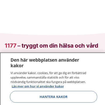
1177
–
tryggt om din hälsa och vård
På 1177.se får du råd om hälsa och information om
Den här webbplatsen använder
sjukdomar och vilka mottagningar du kan kontakta.
kakor
Logga in för att läsa din journal och göra dina
Vi använder kakor, cookies, för att ge dig en förbättrad
vårdärenden. Ring telefonnummer 1177 för
upplevelse, sammanställa statistik och för att viss
sjukvårdsrådgivning dygnet runt.
nödvändig funktionalitet ska fungera på webbplatsen.
1177 ger dig råd när du vill må bättre.
Läs mer om hur vi använder kakor
HANTERA KAKOR