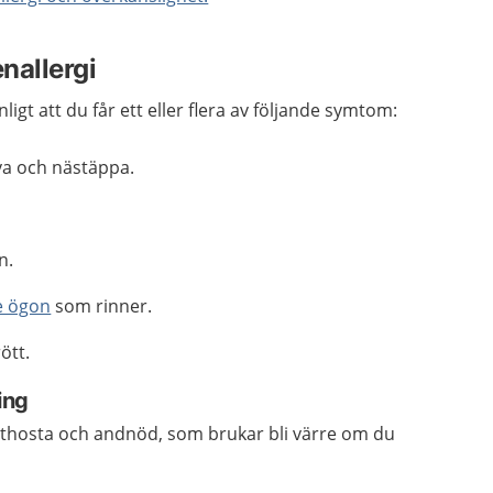
nallergi
nligt att du får ett eller flera av följande symtom:
va och nästäppa.
n.
e ögon
som rinner.
ött.
ing
rethosta och andnöd, som brukar bli värre om du