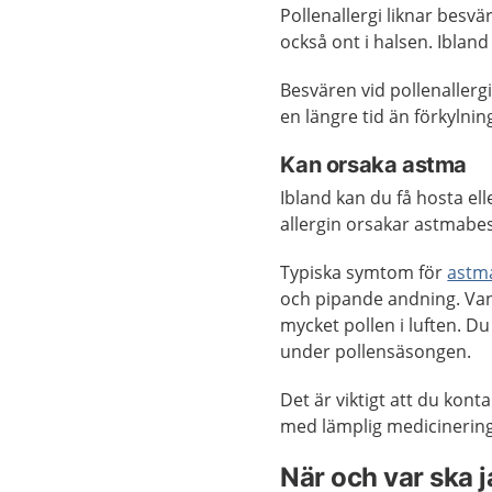
Pollenallergi liknar besvä
också ont i halsen. Iblan
Besvären vid pollenallerg
en längre tid än förkylnin
Kan orsaka astma
Ibland kan du få hosta e
allergin orsakar astmabe
Typiska symtom för
astm
och pipande andning. Van
mycket pollen i luften. D
under pollensäsongen.
Det är viktigt att du kont
med lämplig medicinering
När och var ska 