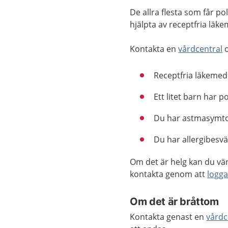
De allra flesta som får po
hjälpta av receptfria läke
Kontakta en
vårdcentral
o
Receptfria läkemede
Ett litet barn har p
Du har astmasymtom
Du har allergibesvä
Om det är helg kan du vän
kontakta genom att
logga
Om det är bråttom
Kontakta genast en
vårdc