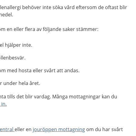
llenallergi behöver inte söka vård eftersom de oftast blir
medel.
m en eller flera av följande saker stämmer:
l hjälper inte.
ollenbesvär.
 med hosta eller svårt att andas.
r under hela året.
ta tills det blir vardag. Många mottagningar kan du
 in.
entral
eller en
jouröppen mottagning
om du har svårt