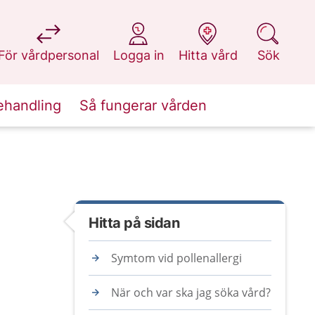
på 1177.se
på 1177.se
på 1177.se
på 1177.se
För vårdpersonal
Logga in
Hitta vård
Sök
ehandling
Så fungerar vården
Hitta på sidan
Symtom vid pollenallergi
När och var ska jag söka vård?