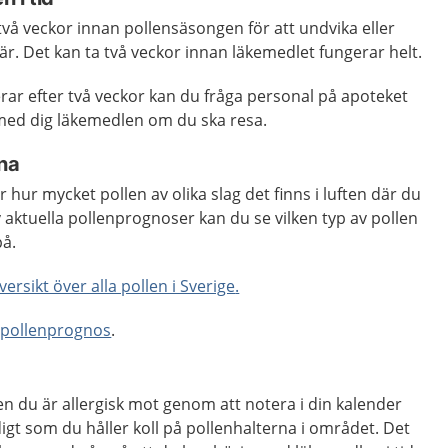
 två veckor innan pollensäsongen för att undvika eller
vär. Det kan ta två veckor innan läkemedlet fungerar helt.
ar efter två veckor kan du fråga personal på apoteket
 med dig läkemedlen om du ska resa.
rna
hur mycket pollen av olika slag det finns i luften där du
v aktuella pollenprognoser kan du se vilken typ av pollen
på.
rsikt över alla pollen i Sverige
.
a pollenprognos
.
en du är allergisk mot genom att notera i din kalender
igt som du håller koll på pollenhalterna i området. Det