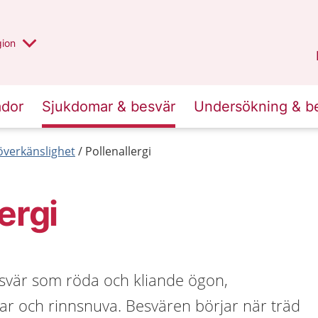
 valt region
 annan
gion
Värmland
.
ador
Sjukdomar & besvär
Undersökning & b
 överkänslighet
Pollenallergi
ergi
esvär som röda och kliande ögon,
r och rinnsnuva. Besvären börjar när träd