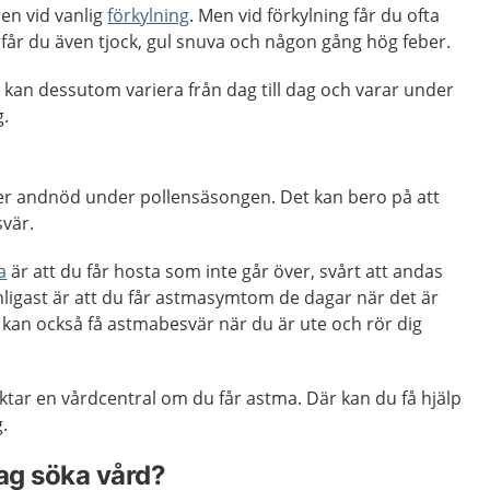
ren vid vanlig
förkylning
. Men vid förkylning får du ofta
d får du även tjock, gul snuva och någon gång hög feber.
i kan dessutom variera från dag till dag och varar under
g.
ller andnöd under pollensäsongen. Det kan bero på att
svär.
a
är att du får hosta som inte går över, svårt att andas
ligast är att du får astmasymtom de dagar när det är
u kan också få astmabesvär när du är ute och rör dig
aktar en vårdcentral om du får astma. Där kan du få hjälp
.
jag söka vård?