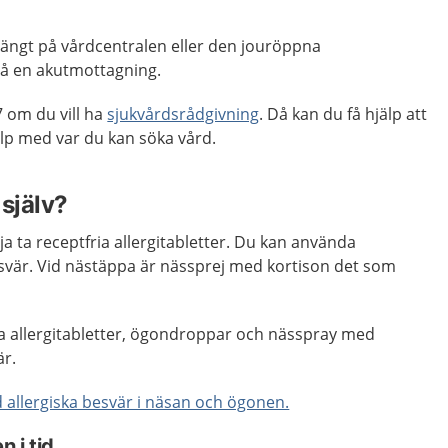
stängt på vårdcentralen eller den jouröppna
på en akutmottagning.
 om du vill ha
sjukvårdsrådgivning
. Då kan du få hjälp att
p med var du kan söka vård.
själv?
a ta receptfria allergitabletter. Du kan använda
vär. Vid nästäppa är nässprej med kortison det som
 allergitabletter, ögondroppar och nässpray med
är.
 allergiska besvär i näsan och ögonen.
 i tid