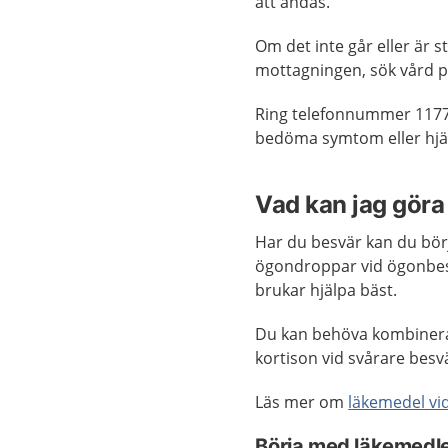
att andas.
Om det inte går eller är 
mottagningen, sök vård 
Ring telefonnummer 1177
bedöma symtom eller hjäl
Vad kan jag göra 
Har du besvär kan du börj
ögondroppar vid ögonbes
brukar hjälpa bäst.
Du kan behöva kombinera
kortison vid svårare besv
Läs mer om
läkemedel vid
Börja med läkemedlen