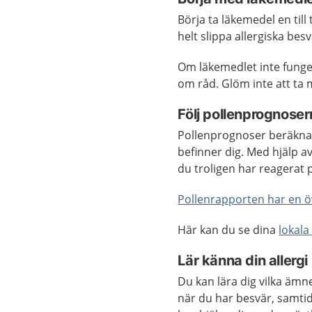
Börja ta läkemedel en till
helt slippa allergiska bes
Om läkemedlet inte funger
om råd. Glöm inte att ta
Följ pollenprognose
Pollenprognoser beräknar 
befinner dig. Med hjälp a
du troligen har reagerat 
Pollenrapporten har en öve
Här kan du se dina
lokal
Lär känna din allergi
Du kan lära dig vilka ämn
när du har besvär, samtid