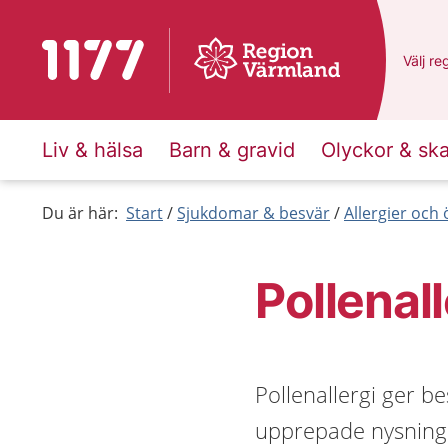
Till startsidan för 1177
Du har
Välj
en
re
Liv & hälsa
Barn & gravid
Olyckor & sk
Du är här:
Start
Sjukdomar & besvär
Allergier och
Pollenall
Pollenallergi ger b
upprepade nysninga