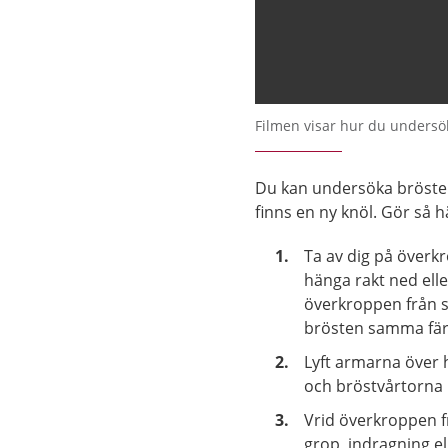
Filmen visar hur du undersök
Du kan undersöka brösten
finns en ny knöl. Gör så h
Ta av dig på överk
hänga rakt ned elle
överkroppen från si
brösten samma fär
Lyft armarna över h
och bröstvårtorna 
Vrid överkroppen f
grop, indragning e