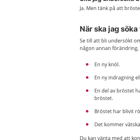
Ja. Men tänk på att bröst
När ska jag söka
Se till att bli undersökt 
någon annan förändring, t
En ny knöl.
En ny indragning el
En del av bröstet h
bröstet.
Bröstet har blivit rö
Det kommer vätska u
Du kan vänta med att kon