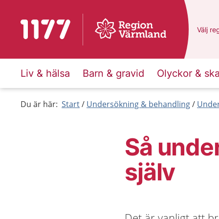
Till startsidan för 1177
Du har
Välj
en
re
Liv & hälsa
Barn & gravid
Olyckor & sk
Du är här:
Start
Undersökning & behandling
Under
Så unde
själv
Det är vanligt att 