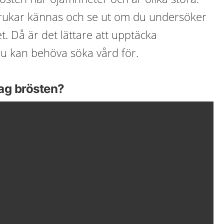
brukar kännas och se ut om du undersöker
. Då är det lättare att upptäcka
u kan behöva söka vård för.
ag brösten?