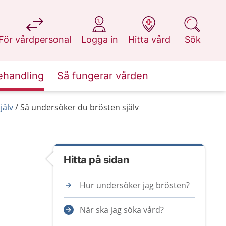
på 1177.se
på 1177.se
på 1177.se
på 1177.se
För vårdpersonal
Logga in
Hitta vård
Sök
ehandling
Så fungerar vården
jälv
Så undersöker du brösten själv
Hitta på sidan
Hur undersöker jag brösten?
När ska jag söka vård?