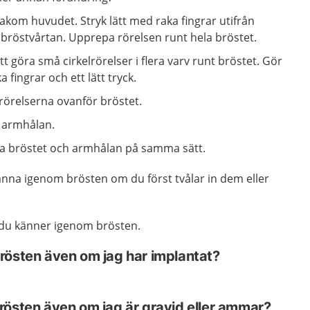
kom huvudet. Stryk lätt med raka fingrar utifrån
 bröstvårtan. Upprepa rörelsen runt hela bröstet.
göra små cirkelrörelser i flera varv runt bröstet. Gör
 fingrar och ett lätt tryck.
lrörelserna ovanför bröstet.
i armhålan.
a bröstet och armhålan på samma sätt.
känna igenom brösten om du först tvålar in dem eller
r du känner igenom brösten.
rösten även om jag har implantat?
rösten även om jag är gravid eller ammar?