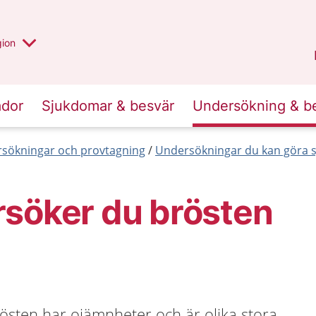
 valt region
 annan
gion
Värmland
.
ador
Sjukdomar & besvär
Undersökning & b
sökningar och provtagning
Undersökningar du kan göra s
rsöker du brösten
brösten har ojämnheter och är olika stora.