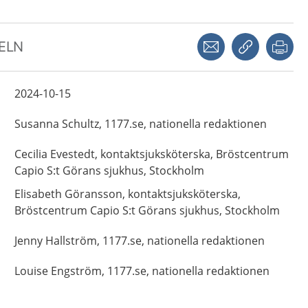
Dela via mejl
Kopiera län
Skr
KELN
2024-10-15
Susanna
Schultz,
1177.se, nationella redaktionen
Cecilia
Evestedt,
kontaktsjuksköterska,
Bröstcentrum
Capio S:t Görans sjukhus,
Stockholm
Elisabeth
Göransson,
kontaktsjuksköterska,
Bröstcentrum Capio S:t Görans sjukhus,
Stockholm
Jenny
Hallström,
1177.se, nationella redaktionen
Louise
Engström,
1177.se, nationella redaktionen