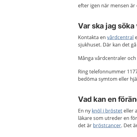
efter igen när mensen är
Var ska jag söka
Kontakta en
vårdcentral
e
sjukhuset. Där kan det gå
Många vårdcentraler och
Ring telefonnummer 1177
bedöma symtom eller hjäl
Vad kan en förän
En ny
knöl i bröstet
eller 
läkare som utreder en fö
det är
bröstcancer
. Det ä