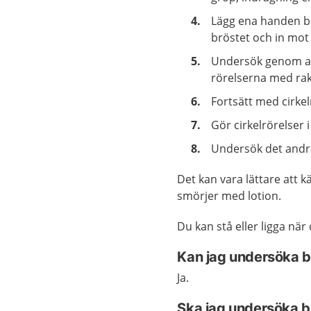
Lägg ena handen ba
bröstet och in mot
Undersök genom att 
rörelserna med raka
Fortsätt med cirke
Gör cirkelrörelser 
Undersök det andr
Det kan vara lättare att 
smörjer med lotion.
Du kan stå eller ligga nä
Kan jag undersöka b
Ja.
Ska jag undersöka b