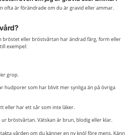
en ofta är förändrade om du är gravid eller ammar.
 vård?
om bröstet eller bröstvårtan har ändrad färg, form eller
ill exempel:
ler grop.
ar hudporer som har blivit mer synliga än på övriga
tt eller har ett sår som inte läker.
r bröstvårtan. Vätskan är brun, blodig eller klar.
takta vården om du känner en ny knöl före mens. Känn