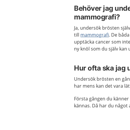
Behöver jag und
mammografi?
Ja, undersök brösten själv
till
mammografi
. De båd
upptäcka cancer som inte
ny knöl som du själv kan 
Hur ofta ska jag
Undersök brösten en gån
har mens kan det vara lät
Första gången du känner i
kännas. Då har du något a