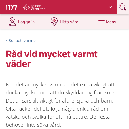
Du har valt region
Värmland
.
Till startsidan för 1177
på 1177.se
på 1177.se
Meny
Logga in
Hitta vård
Sol och värme
Råd vid mycket varmt
väder
När det är mycket varmt är det extra viktigt att
dricka mycket och att du skyddar dig från solen.
Det är särskilt viktigt för äldre, sjuka och barn.
Ofta räcker det att följa några enkla råd om
vätska och svalka för att må bättre. De flesta
behöver inte söka vård.