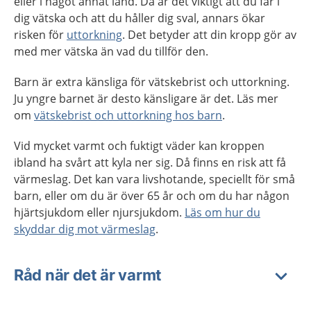
eller i något annat land. Då är det viktigt att du får i
dig vätska och att du håller dig sval, annars ökar
risken för
uttorkning
. Det betyder att din kropp gör av
med mer vätska än vad du tillför den.
Barn är extra känsliga för vätskebrist och uttorkning.
Ju yngre barnet är desto känsligare är det. Läs mer
om
vätskebrist och uttorkning hos barn
.
Vid mycket varmt och fuktigt väder kan kroppen
ibland ha svårt att kyla ner sig. Då finns en risk att få
värmeslag. Det kan vara livshotande, speciellt för små
barn, eller om du är över 65 år och om du har någon
hjärtsjukdom eller njursjukdom.
Läs om hur du
skyddar dig mot värmeslag
.
Råd när det är varmt