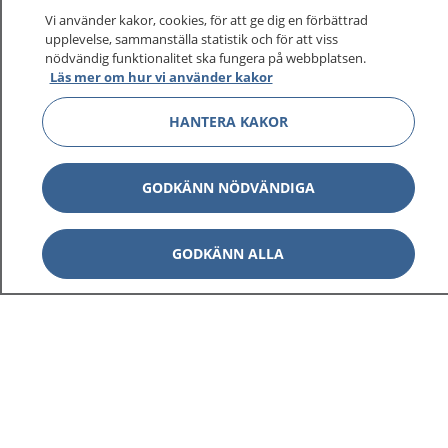
sjukvårdsrådgivning dygnet runt.
Vi använder kakor, cookies, för att ge dig en förbättrad
1177 ger dig råd när du vill må bättre.
upplevelse, sammanställa statistik och för att viss
nödvändig funktionalitet ska fungera på webbplatsen.
Läs mer om hur vi använder kakor
HANTERA KAKOR
Visa inn
1177 på flera språk
GODKÄNN NÖDVÄNDIGA
Visa inn
Om 1177
GODKÄNN ALLA
Visa inn
Kontakt
Behandling av personuppgifter
Hantering av kakor