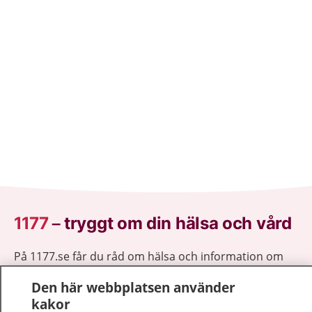
1177
–
tryggt om din hälsa och vård
På 1177.se får du råd om hälsa och information om
sjukdomar och vilka mottagningar du kan kontakta.
Den här webbplatsen använder
Logga in för att läsa din journal och göra dina
kakor
vårdärenden. Ring telefonnummer 1177 för