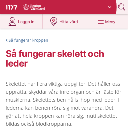
Du har valt region
Värmland
.
Till startsidan för 1177
på 1177.se
på 1177.se
Meny
Logga in
Hitta vård
Så fungerar kroppen
Så fungerar skelett och
leder
Skelettet har flera viktiga uppgifter. Det håller oss
upprätta, skyddar våra inre organ och är fäste för
musklerna. Skelettets ben hålls ihop med leder. I
lederna kan benen röra sig mot varandra. Det
gör att hela kroppen kan röra sig. Inuti skelettet
bildas också blodkropparna.