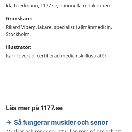
Ida
Friedmann,
1177.se, nationella redaktionen
Granskare
:
Rikard
Viberg,
läkare, specialist i allmänmedicin,
Stockholm
Illustratör
:
Kari
Toverud,
certifierad medicinsk illustratör
Läs mer på 1177.se
Så fungerar muskler och senor
Muskler och senor gör att vi kan röra på oss och att