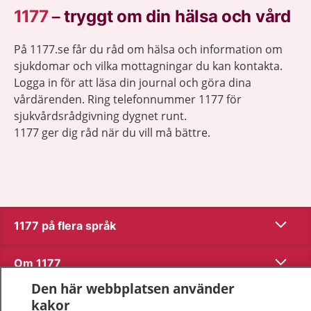
1177
–
tryggt om din hälsa och vård
På 1177.se får du råd om hälsa och information om
sjukdomar och vilka mottagningar du kan kontakta.
Logga in för att läsa din journal och göra dina
vårdärenden. Ring telefonnummer 1177 för
sjukvårdsrådgivning dygnet runt.
1177 ger dig råd när du vill må bättre.
Visa inn
1177 på flera språk
Visa inn
Om 1177
Den här webbplatsen använder
Visa inn
Kontakt
kakor