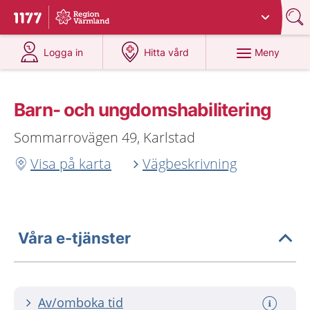
Du har valt region
Värmland
.
Till startsidan för 1177
på 1177.se
på 1177.se
Meny
Logga in
Hitta vård
Barn- och ungdomshabilitering
Sommarrovägen 49, Karlstad
Visa på karta
Vägbeskrivning
Våra e-tjänster
Av/omboka tid