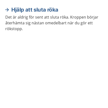
också behöva prata med någon om oron, till exempel
en barnmorska.
Hjälp att sluta röka
Det är aldrig för sent att sluta röka. Kroppen börjar
återhämta sig nästan omedelbart när du gör ett
rökstopp.