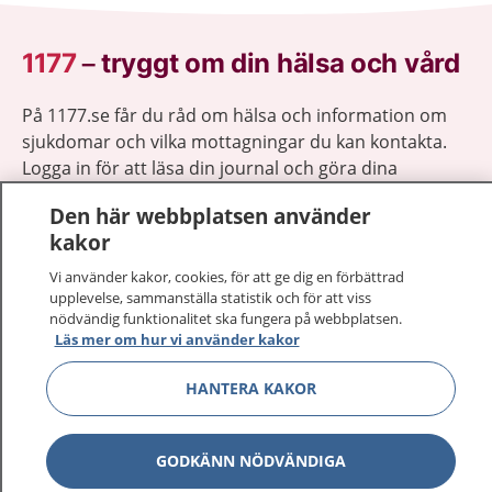
1177
–
tryggt om din hälsa och vård
På 1177.se får du råd om hälsa och information om
sjukdomar och vilka mottagningar du kan kontakta.
Logga in för att läsa din journal och göra dina
vårdärenden. Ring telefonnummer 1177 för
Den här webbplatsen använder
sjukvårdsrådgivning dygnet runt.
kakor
1177 ger dig råd när du vill må bättre.
Vi använder kakor, cookies, för att ge dig en förbättrad
upplevelse, sammanställa statistik och för att viss
nödvändig funktionalitet ska fungera på webbplatsen.
Läs mer om hur vi använder kakor
Visa inn
HANTERA KAKOR
1177 på flera språk
Visa inn
Om 1177
GODKÄNN NÖDVÄNDIGA