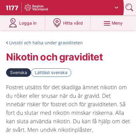
Du har valt region
Värmland
.
Till startsidan för 1177
på 1177.se
på 1177.se
Meny
Logga in
Hitta vård
Livsstil och hälsa under graviditeten
Nikotin och graviditet
Svenska
Lättläst svenska
Fostret utsätts för det skadliga ämnet nikotin om
du röker eller snusar när du är gravid. Det
innebär risker för fostret och för graviditeten. Så
fort du slutar med nikotin minskar riskerna. Alla
kan sluta använda nikotin. Du kan få hjälp om det
är svårt. Men undvik nikotinplåster,