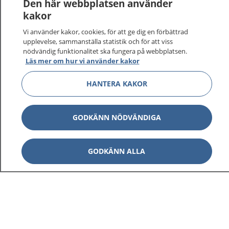
Logga in för att läsa din journal och göra dina
Den här webbplatsen använder
vårdärenden. Ring telefonnummer 1177 för
kakor
sjukvårdsrådgivning dygnet runt.
Vi använder kakor, cookies, för att ge dig en förbättrad
1177 ger dig råd när du vill må bättre.
upplevelse, sammanställa statistik och för att viss
nödvändig funktionalitet ska fungera på webbplatsen.
Läs mer om hur vi använder kakor
HANTERA KAKOR
Visa inn
1177 på flera språk
GODKÄNN NÖDVÄNDIGA
Visa inn
Om 1177
GODKÄNN ALLA
Visa inn
Kontakt
Behandling av personuppgifter
Hantering av kakor