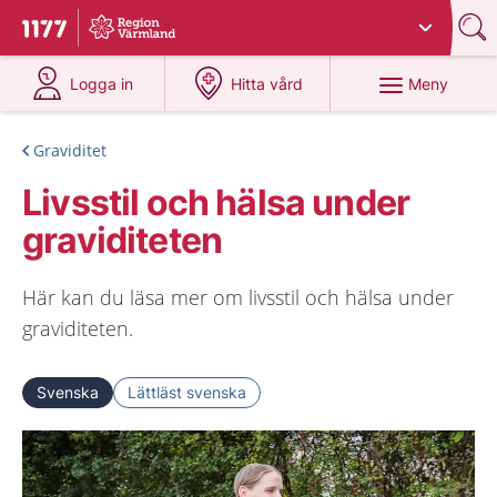
Du har valt region
Värmland
.
Till startsidan för 1177
på 1177.se
på 1177.se
Meny
Logga in
Hitta vård
Graviditet
Livsstil och hälsa under
graviditeten
Här kan du läsa mer om livsstil och hälsa under
graviditeten.
Svenska
Lättläst svenska