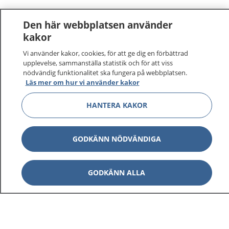
Den här webbplatsen använder
kakor
Vi använder kakor, cookies, för att ge dig en förbättrad
1177
–
tryggt om din hälsa och vård
upplevelse, sammanställa statistik och för att viss
nödvändig funktionalitet ska fungera på webbplatsen.
Läs mer om hur vi använder kakor
På 1177.se får du råd om hälsa och information om
sjukdomar och vilka mottagningar du kan kontakta.
HANTERA KAKOR
Logga in för att läsa din journal och göra dina
vårdärenden. Ring telefonnummer 1177 för
sjukvårdsrådgivning dygnet runt.
GODKÄNN NÖDVÄNDIGA
1177 ger dig råd när du vill må bättre.
GODKÄNN ALLA
Visa inn
1177 på flera språk