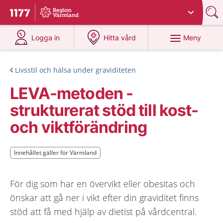
Du har valt region
Värmland
.
Till startsidan för 1177
på 1177.se
på 1177.se
Meny
Logga in
Hitta vård
Livsstil och hälsa under graviditeten
LEVA-metoden -
strukturerat stöd till kost-
och viktförändring
Innehållet gäller för Värmland
Innehållet gäller för Värmland
För dig som har en övervikt eller obesitas och
önskar att gå ner i vikt efter din graviditet finns
stöd att få med hjälp av dietist på vårdcentral.