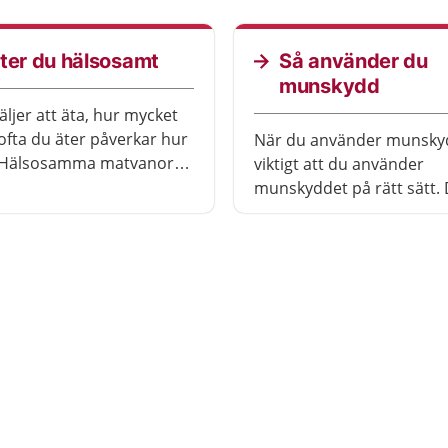
ter du hälsosamt
Så använder du
munskydd
äljer att äta, hur mycket
ofta du äter påverkar hur
När du använder munskyd
 Hälsosamma matvanor
viktigt att du använder
 till att minska risken för
munskyddet på rätt sätt. 
ka få hjärtsjukdomar,
också viktigt att du använ
, typ 2-diabetes och
sorts munskydd.
Du behöver inte förändra
anor helt och hållet i ett
. Kom ihåg att varje liten
ng kan göra stor skillnad.