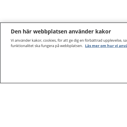
Den här webbplatsen använder kakor
Vi använder kakor, cookies, för att ge dig en förbättrad upplevelse, s
funktionalitet ska fungera på webbplatsen.
Läs mer om hur vi anv
1177
–
tryggt om din hälsa och vård
På 1177.se får du råd om hälsa och information om 
vilka mottagningar du kan kontakta. Logga in för att lä
och göra dina vårdärenden. Ring telefonnummer 1177
sjukvårdsrådgivning dygnet runt.
1177 ger dig råd när du vill må bättre.