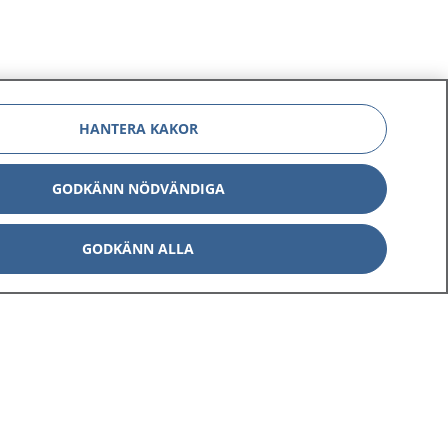
HANTERA KAKOR
GODKÄNN NÖDVÄNDIGA
GODKÄNN ALLA
Om 1177
Kontakt
E-tjänster
Press
Aktuellt
Digital tillgänglighet