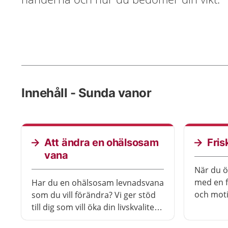
Innehåll - Sunda vanor
Att ändra en ohälsosam
Fris
vana
När du ö
med en f
Har du en ohälsosam levnadsvana
och moti
som du vill förändra? Vi ger stöd
våra fri
till dig som vill öka din livskvalitet,
runtom i
förbättra din hälsa, minska risken