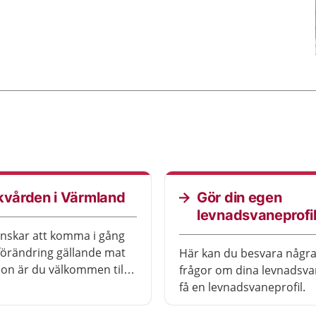
kvården i Värmland
Gör din egen
levnadsvaneprofi
nskar att komma i gång
örändring gällande mat
Här kan du besvara några
on är du välkommen till
frågor om dina levnadsv
skvårdscentraler som finns
få en levnadsvaneprofil.
 Värmland.