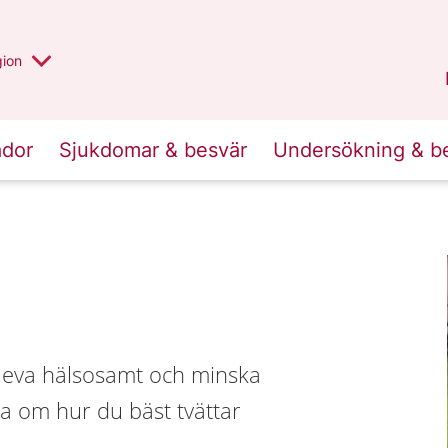
 valt region
 annan
gion
Värmland
.
ador
Sjukdomar & besvär
Undersökning & b
t leva hälsosamt och minska
sa om hur du bäst tvättar