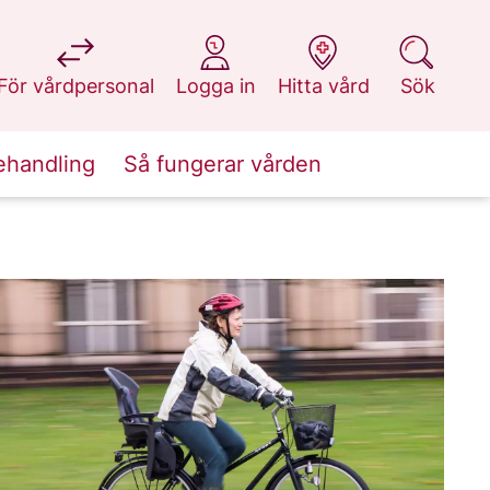
på 1177.se
på 1177.se
på 1177.se
på 1177.se
För vårdpersonal
Logga in
Hitta vård
Sök
ehandling
Så fungerar vården