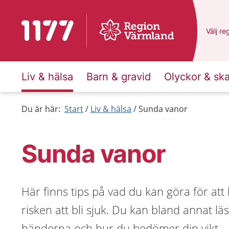
Till startsidan för 1177
Du har
Välj
en
re
Liv & hälsa
Barn & gravid
Olyckor & sk
Du är här:
Start
Liv & hälsa
Sunda vanor
Sunda vanor
Här finns tips på vad du kan göra för at
risken att bli sjuk. Du kan bland annat lä
händerna och hur du bedömer din vikt.