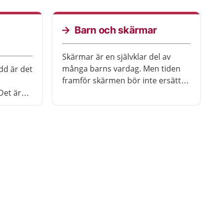
Barn och skärmar
Skärmar är en självklar del av
många barns vardag. Men tiden
d är det
framför skärmen bör inte ersätta
annat som är viktigt, som till
Det är
exempel sömn, rörelse och
der rätt
skolarbete. Som vuxen behöver
du stötta ditt barn att lära sig
använda skärm på ett sätt som
hen mår bra av.