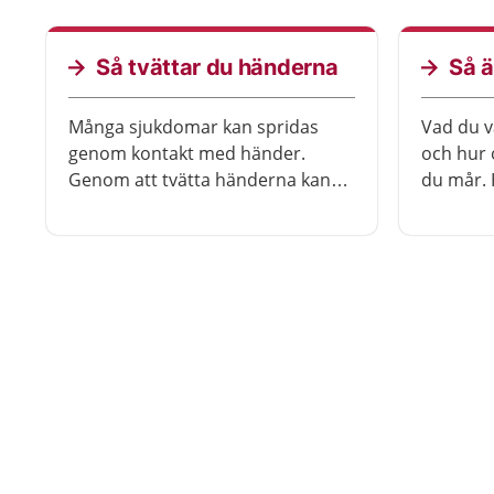
för sjukdom och öka
sannolikheten för fler friska år.
Forskning visar att det är möjligt
Så tvättar du händerna
Så ä
att åstadkomma stora
hälsovinster med relativt små
Många sjukdomar kan spridas
Vad du v
förändringar.
genom kontakt med händer.
och hur 
Genom att tvätta händerna kan
du mår.
du undvika att själv bli sjuk. Du
kan bidra
kan också undvika att smitta
att du s
andra om du redan är sjuk.
övervikt
cancer. 
dina matv
enda steg
förändri