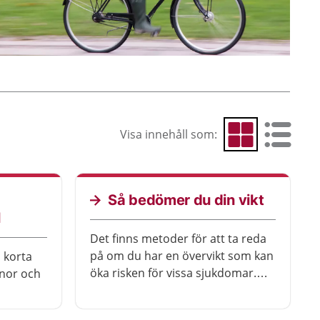
Visa innehåll som:
Visa som rutnät
Visa som 
Så bedömer du din vikt
l
Det finns metoder för att ta reda
på om du har en övervikt som kan
 korta
öka risken för vissa sjukdomar.
anor och
Den vanligaste metoden är att
mäta midjemåttet.