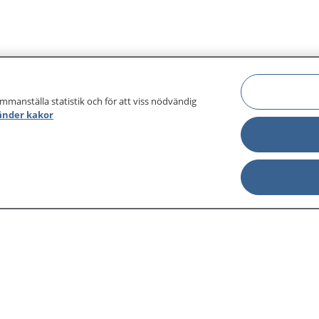
ammanställa statistik och för att viss nödvändig
änder kakor
sjukdomar och
Other languages
sa din journal
Lättläst svenska
 för