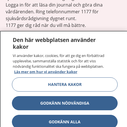
Logga in för att läsa din journal och göra dina
vårdärenden. Ring telefonnummer 1177 för
sjukvårdsrådgivning dygnet runt.
1177 ger dig råd när du vill må bättre.
Den här webbplatsen använder
kakor
Vi använder kakor, cookies, för att ge dig en förbättrad
Visa inn
upplevelse, sammanställa statistik och för att viss
1177 på flera språk
nödvändig funktionalitet ska fungera på webbplatsen.
Läs mer om hur vi använder kakor
Visa inn
Om 1177
HANTERA KAKOR
Visa inn
Kontakt
GODKÄNN NÖDVÄNDIGA
Behandling av personuppgifter
GODKÄNN ALLA