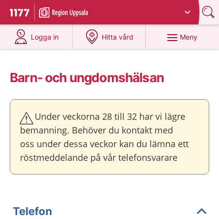
Du har valt region
Uppsala län
.
Till startsidan för 1177
på 1177.se
på 1177.se
Meny
Logga in
Hitta vård
Barn- och ungdomshälsan
Under veckorna 28 till 32 har vi lägre
bemanning. Behöver du kontakt med
oss under dessa veckor kan du lämna ett
röstmeddelande på vår telefonsvarare
Telefon