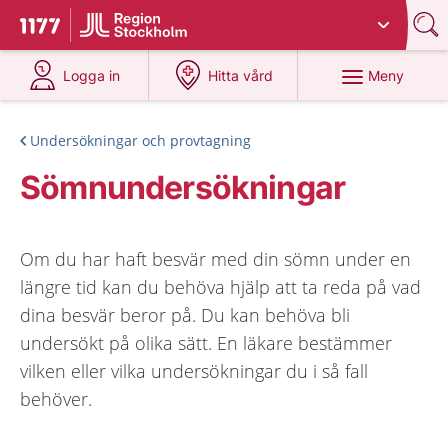
Du har valt region
Stockholms län
.
Till startsidan för 1177
på 1177.se
på 1177.se
Meny
Logga in
Hitta vård
Undersökningar och provtagning
Sömnundersökningar
Om du har haft besvär med din sömn under en
längre tid kan du behöva hjälp att ta reda på vad
dina besvär beror på. Du kan behöva bli
undersökt på olika sätt. En läkare bestämmer
vilken eller vilka undersökningar du i så fall
behöver.