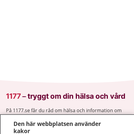
1177
–
tryggt om din hälsa och vård
På 1177.se får du råd om hälsa och information om
sjukdomar och vilka mottagningar du kan kontakta.
Den här webbplatsen använder
Logga in för att läsa din journal och göra dina
kakor
vårdärenden. Ring telefonnummer 1177 för