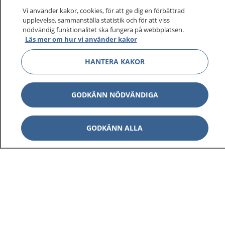
sjukvårdsrådgivning dygnet runt.
Vi använder kakor, cookies, för att ge dig en förbättrad
1177 ger dig råd när du vill må bättre.
upplevelse, sammanställa statistik och för att viss
nödvändig funktionalitet ska fungera på webbplatsen.
Läs mer om hur vi använder kakor
HANTERA KAKOR
Visa inn
1177 på flera språk
GODKÄNN NÖDVÄNDIGA
Visa inn
Om 1177
GODKÄNN ALLA
Visa inn
Kontakt
Behandling av personuppgifter
Hantering av kakor