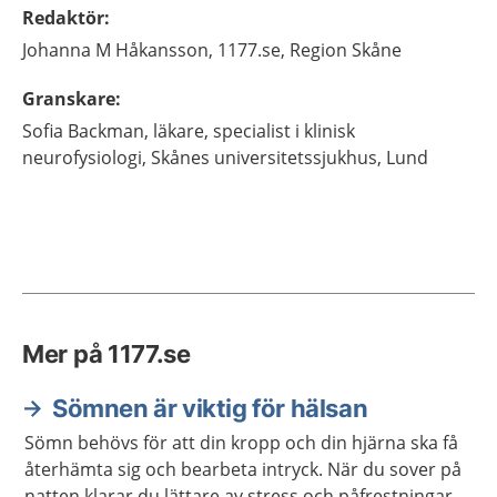
Redaktör
:
Johanna M
Håkansson,
1177.se, Region Skåne
Granskare
:
Sofia
Backman,
läkare, specialist i klinisk
neurofysiologi,
Skånes universitetssjukhus,
Lund
Mer på 1177.se
Sömnen är viktig för hälsan
Sömn behövs för att din kropp och din hjärna ska få
återhämta sig och bearbeta intryck. När du sover på
natten klarar du lättare av stress och påfrestningar