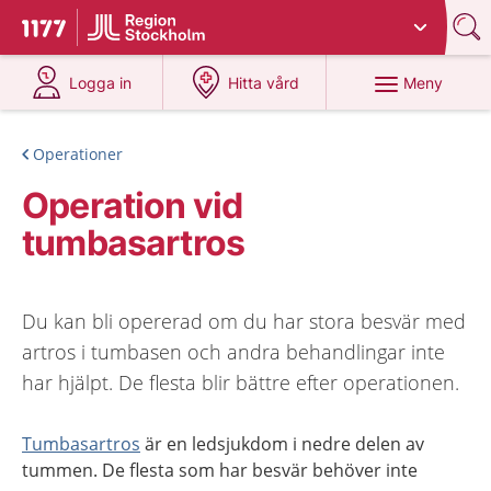
Du har valt region
Stockholms län
.
Till startsidan för 1177
på 1177.se
på 1177.se
Meny
Logga in
Hitta vård
Operationer
Operation vid
tumbasartros
Du kan bli opererad om du har stora besvär med
artros i tumbasen och andra behandlingar inte
har hjälpt. De flesta blir bättre efter operationen.
Tumbasartros
är en ledsjukdom i nedre delen av
tummen
.
De flesta som har besvär behöver inte