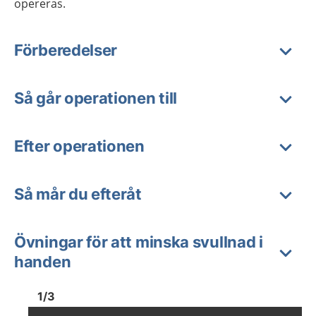
opereras
.
Förberedelser
Så går operationen till
Efter operationen
Så mår du efteråt
Övningar för att minska svullnad i
handen
Bild
1
Bild
1
1
/
3