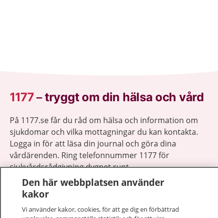
1177
–
tryggt om din hälsa och vård
På 1177.se får du råd om hälsa och information om
sjukdomar och vilka mottagningar du kan kontakta.
Logga in för att läsa din journal och göra dina
vårdärenden. Ring telefonnummer 1177 för
sjukvårdsrådgivning dygnet runt.
1177 ger dig råd när du vill må bättre.
Den här webbplatsen använder
kakor
Vi använder kakor, cookies, för att ge dig en förbättrad