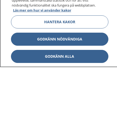
upplevelse, sammanställa statistik och för att viss
nödvändig funktionalitet ska fungera på webbplatsen.
Läs mer om hur vi använder kakor
Visa inn
1177 på flera språk
HANTERA KAKOR
Visa inn
Om 1177
GODKÄNN NÖDVÄNDIGA
Visa inn
Kontakt
GODKÄNN ALLA
Behandling av personuppgifter
Hantering av kakor
Inställningar för kakor
1177 – en tjänst från
Inera.