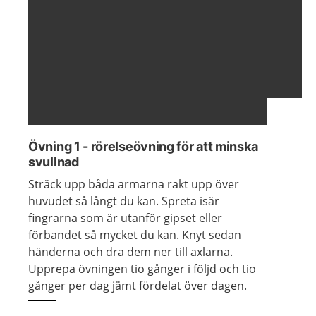
Visa föregående bild
Visa n
Övning 1 - rörelseövning för att minska
svullnad
Sträck upp båda armarna rakt upp över
huvudet så långt du kan. Spreta isär
fingrarna som är utanför gipset eller
förbandet så mycket du kan. Knyt sedan
händerna och dra dem ner till axlarna.
Upprepa övningen tio gånger i följd och tio
gånger per dag jämt fördelat över dagen.