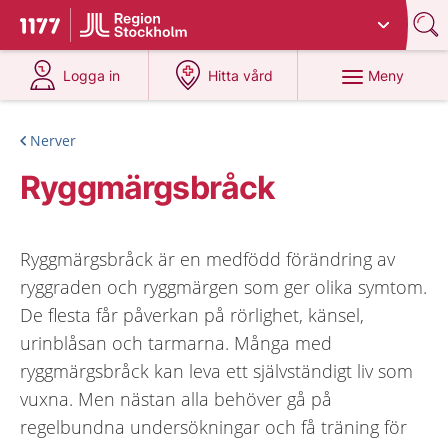
Du har valt region
Stockholms län
.
Till startsidan för 1177
på 1177.se
på 1177.se
Meny
Logga in
Hitta vård
Nerver
Ryggmärgsbråck
Ryggmärgsbråck är en medfödd förändring av
ryggraden och ryggmärgen som ger olika symtom.
De flesta får påverkan på rörlighet, känsel,
urinblåsan och tarmarna. Många med
ryggmärgsbråck kan leva ett självständigt liv som
vuxna. Men nästan alla behöver gå på
regelbundna undersökningar och få träning för