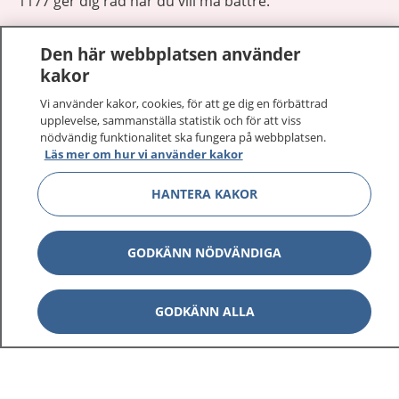
1177 ger dig råd när du vill må bättre.
Den här webbplatsen använder
kakor
Vi använder kakor, cookies, för att ge dig en förbättrad
Visa inn
1177 på flera språk
upplevelse, sammanställa statistik och för att viss
nödvändig funktionalitet ska fungera på webbplatsen.
Läs mer om hur vi använder kakor
Visa inn
Om 1177
HANTERA KAKOR
Visa inn
Kontakt
GODKÄNN NÖDVÄNDIGA
Behandling av personuppgifter
GODKÄNN ALLA
Hantering av kakor
Inställningar för kakor