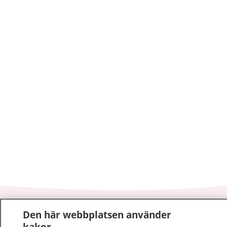
1177
–
tryggt om din hälsa och vård
Den här webbplatsen använder
kakor