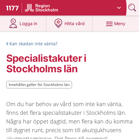
Du har valt region
Stockholms län
.
Till startsidan för 1177
på 1177.se
på 1177.se
Meny
Logga in
Hitta vård
Kan skadan inte vänta?
Specialistakuter i
Stockholms län
Innehållet gäller för Stockholms län
Innehållet gäller för Stockholms län
Om du har behov av vård som inte kan vänta,
finns det flera specialistakuter i Stockholms län.
Några har öppet dagtid, men flera kan du komma
till dygnet runt, precis som till akutsjukhusens
akutmottagningar. Det finns till exempel