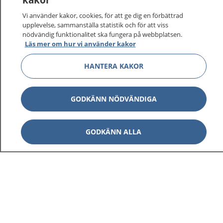
På 1177.se får du råd om hälsa och information om
Vi använder kakor, cookies, för att ge dig en förbättrad
sjukdomar och vilka mottagningar du kan kontakta.
upplevelse, sammanställa statistik och för att viss
Logga in för att läsa din journal och göra dina
nödvändig funktionalitet ska fungera på webbplatsen.
Läs mer om hur vi använder kakor
vårdärenden. Ring telefonnummer 1177 för
sjukvårdsrådgivning dygnet runt.
HANTERA KAKOR
1177 ger dig råd när du vill må bättre.
GODKÄNN NÖDVÄNDIGA
GODKÄNN ALLA
Visa inn
1177 på flera språk
Visa inn
Om 1177
Visa inn
Kontakt