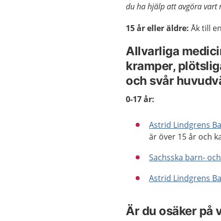
du ha hjälp att avgöra vart
15 år eller äldre:
Åk till e
Allvarliga
medici
kramper, plötsli
och svår huvudv
0-17 år:
Astrid Lindgrens Ba
är över 15 år och 
Sachsska barn- oc
Astrid Lindgrens B
Är du osäker på v