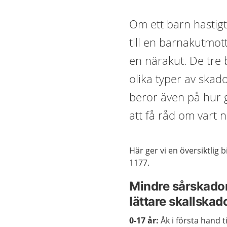
Om ett barn hastigt 
till en barnakutmott
en närakut. De tre
olika typer av skad
beror även på hur g
att få råd om vart n
Här ger vi en översiktlig b
1177.
Mindre sårskado
lättare skallskad
0-17 år:
Åk i första hand t