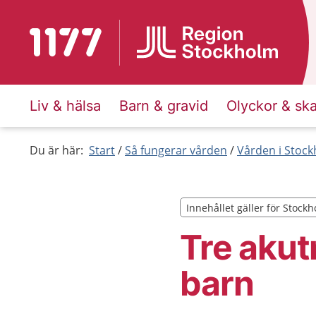
Till startsidan för 1177
Liv & hälsa
Barn & gravid
Olyckor & sk
Du är här:
Start
Så fungerar vården
Vården i Stock
Innehållet gäller för Stock
Innehållet gäller för Stock
Tre akut
barn