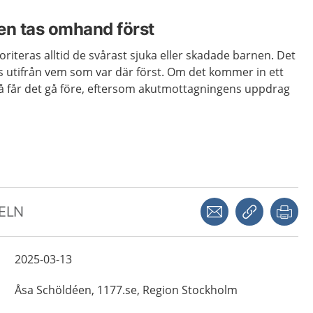
en tas omhand först
riteras alltid de svårast sjuka eller skadade barnen. Det
as utifrån vem som var där först. Om det kommer in ett
 så får det gå före, eftersom akutmottagningens uppdrag
Dela via mejl
Kopiera län
Skr
KELN
2025-03-13
Åsa
Schöldéen,
1177.se, Region Stockholm