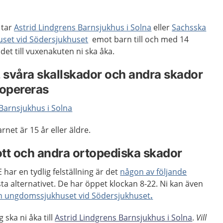
 tar
Astrid Lindgrens Barnsjukhus i Solna
eller
Sachsska
set vid Södersjukhuset
emot barn till och med 14
det till vuxenakuten ni ska åka.
, svåra skallskador och andra skador
opereras
Barnsjukhus i Solna
rnet är 15 år eller äldre.
tt och andra ortopediska skador
 har en tydlig felställning är det
någon av följande
ta alternativet. De har öppet klockan 8-22. Ni kan även
h ungdomssjukhuset vid Södersjukhuset
.
g ska ni åka till
Astrid Lindgrens Barnsjukhus i Solna
.
Vill