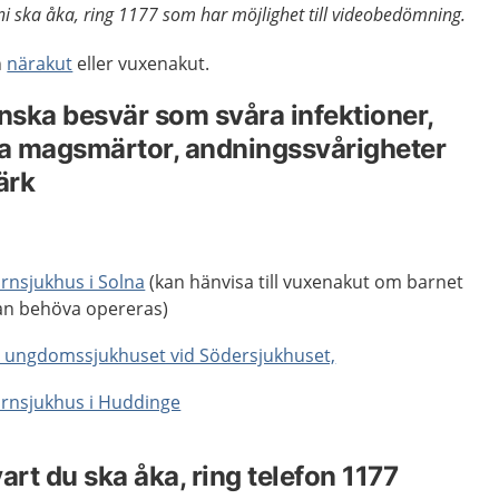
 ni ska åka, ring 1177 som har möjlighet till videobedömning.
n
närakut
eller vuxenakut.
nska
besvär som svåra infektioner,
ga magsmärtor, andningssvårigheter
ärk
rnsjukhus i Solna
(kan hänvisa till vuxenakut om barnet
kan behöva opereras)
h ungdomssjukhuset vid Södersjukhuset,
arnsjukhus i Huddinge
art du ska åka, ring telefon 1177