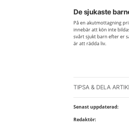
De sjukaste barn
På en akutmottagning prio
innebär att kön inte bild
svårt sjukt barn efter er
är att rädda liv.
TIPSA & DELA ARTI
Senast uppdaterad
:
Redaktör
: