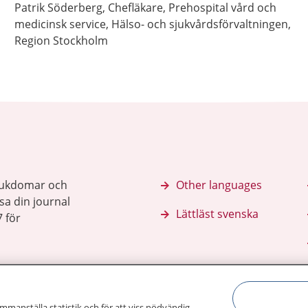
Patrik
Söderberg,
Chefläkare,
Prehospital vård och
medicinsk service, Hälso- och sjukvårdsförvaltningen,
Region Stockholm
sjukdomar och
Other languages
sa din journal
Lättläst svenska
 för
ammanställa statistik och för att viss nödvändig