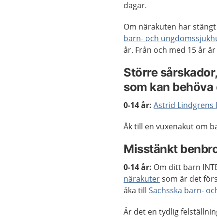
dagar.
Om närakuten har stängt
barn- och ungdomssjukhu
år. Från och med 15 år är 
Större sårskador
som kan behöva 
0-14 år:
Astrid Lindgrens 
Åk till en vuxenakut om ba
Misstänkt benbro
0-14 år:
Om ditt barn INTE
närakuter
som är det förs
åka till
Sachsska barn- oc
Är det en tydlig felställnin