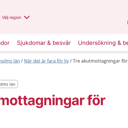
Du har valt region
Välj
en annan
region
Stockholms län
.
ador
Sjukdomar & besvär
Undersökning & b
holms län
När det är fara för liv
Tre akutmottagningar för
holms län
holms län
mottagningar för