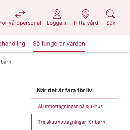
på 1177.se
på 1177.se
på 1177.se
på 1177.se
För vårdpersonal
Logga in
Hitta vård
Sök
ehandling
Så fungerar vården
 barn
När det är fara för liv
Akutmottagningar på sjukhus
Tre akutmottagningar för barn