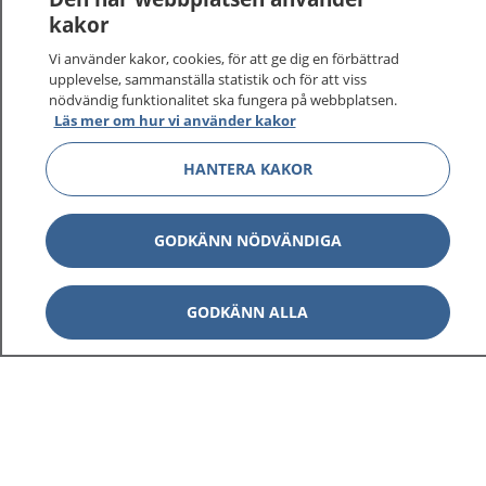
kakor
Vi använder kakor, cookies, för att ge dig en förbättrad
upplevelse, sammanställa statistik och för att viss
1177
–
tryggt om din hälsa och vård
nödvändig funktionalitet ska fungera på webbplatsen.
Läs mer om hur vi använder kakor
På 1177.se får du råd om hälsa och information om
sjukdomar och vilka mottagningar du kan kontakta.
HANTERA KAKOR
Logga in för att läsa din journal och göra dina
vårdärenden. Ring telefonnummer 1177 för
GODKÄNN NÖDVÄNDIGA
sjukvårdsrådgivning dygnet runt.
1177 ger dig råd när du vill må bättre.
GODKÄNN ALLA
Visa inn
1177 på flera språk
Visa inn
Om 1177