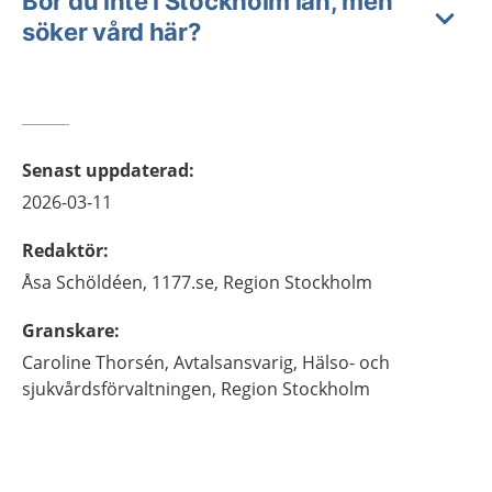
Bor du inte i Stockholm län, men
söker vård här?
Senast uppdaterad
:
2026-03-11
Redaktör
:
Åsa
Schöldéen,
1177.se, Region Stockholm
Granskare
:
Caroline
Thorsén,
Avtalsansvarig,
Hälso- och
sjukvårdsförvaltningen, Region Stockholm