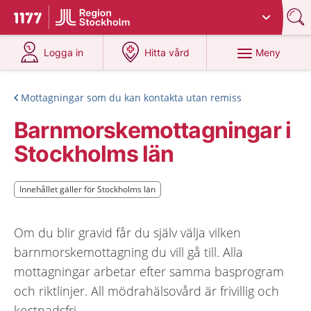
Du har valt region
Stockholms län
.
Till startsidan för 1177
på 1177.se
på 1177.se
Meny
Logga in
Hitta vård
Mottagningar som du kan kontakta utan remiss
Barnmorskemottagningar i
Stockholms län
Innehållet gäller för Stockholms län
Innehållet gäller för Stockholms län
Om du blir gravid får du själv välja vilken
barnmorskemottagning du vill gå till. Alla
mottagningar arbetar efter samma basprogram
och riktlinjer. All mödrahälsovård är frivillig och
kostnadsfri.