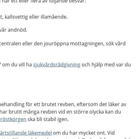
ar ett eller flera av följande besvär:
 kallsvettig eller illamående.
vår andnöd.
centralen eller den jouröppna mottagningen, sök vård
 om du vill ha
sjukvårdsrådgivning
och hjälp med var du
ehandling för ett brutet revben, eftersom det läker av
har brutit många revben vid en större olycka kan du
röstkorgen
ska bli stabil igen.
ärtstillande läkemedel
om du har mycket ont. Vid