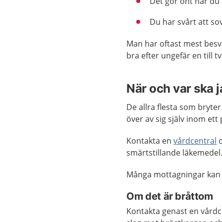
Det gör ont när du 
Du har svårt att so
Man har oftast mest besvä
bra efter ungefär en till 
När och var ska 
De allra flesta som bryte
över av sig själv inom ett
Kontakta en
vårdcentral
o
smärtstillande läkemedel
Många mottagningar kan
Om det är bråttom
Kontakta genast en vårdc