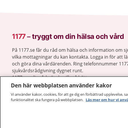
1177
–
tryggt om din hälsa och vård
På 1177.se får du råd om hälsa och information om 
vilka mottagningar du kan kontakta. Logga in för att lä
och göra dina vårdärenden. Ring telefonnummer 1177
sjukvårdsrådgivning dygnet runt.
1177 ger dig råd när du vill må bättre.
Den här webbplatsen använder kakor
Vi använder kakor, cookies, för att ge dig en förbättrad upplevelse, s
funktionalitet ska fungera på webbplatsen.
Läs mer om hur vi anv
1177 – en tjänst från
Inera.