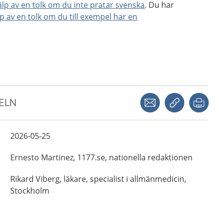
jälp av en tolk om du inte pratar svenska
. Du har
lp av en tolk om du till exempel har en
Dela via mejl
Kopiera län
Skr
KELN
2026-05-25
Ernesto
Martinez,
1177.se, nationella redaktionen
Rikard
Viberg,
läkare, specialist i allmänmedicin,
Stockholm