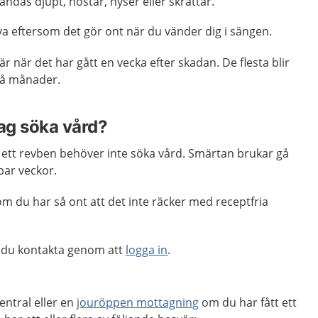
andas djupt, hostar, nyser eller skrattar.
va eftersom det gör ont när du vänder dig i sängen.
r när det har gått en vecka efter skadan. De flesta blir
två månader.
jag söka vård?
r ett revben behöver inte söka vård. Smärtan brukar gå
 par veckor.
m du har så ont att det inte räcker med receptfria
.
 du kontakta genom att
logga in
.
entral eller en
jouröppen mottagning
om du har fått ett