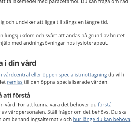
 att ta läkemedel med paracetamol. Du kan fråga om råd
g och undviker att ligga till sängs en längre tid.
en lungsjukdom och svårt att andas på grund av brutet
hjälp med andningsövningar hos fysioterapeut.
 i din vård
en vårdcentral eller öppen specialistmottagning
du vill i
 det
remiss
till den öppna specialiserade vården.
 att förstå
 din vård. För att kunna vara det behöver du
förstå
 av vårdpersonalen. Ställ frågor om det behövs. Du ska
ion om behandlingsalternativ och
hur länge du kan behöva