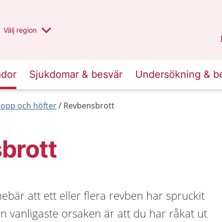
Du har valt region
Välj
en annan
region
Stockholms län
.
ador
Sjukdomar & besvär
Undersökning & b
ropp och höfter
Revbensbrott
brott
ebär att ett eller flera revben har spruckit
en vanligaste orsaken är att du har råkat ut