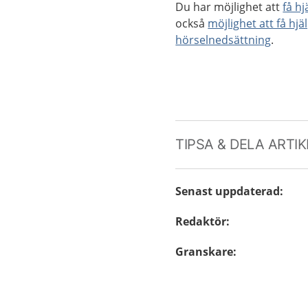
Du har möjlighet att
få h
också
möjlighet att få hjä
hörselnedsättning
.
TIPSA & DELA ARTI
Senast uppdaterad
:
Redaktör
:
Granskare
: