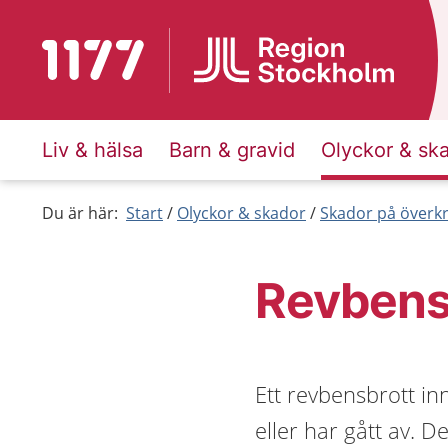
Till startsidan för 1177
Liv & hälsa
Barn & gravid
Olyckor & sk
Du är här:
Start
Olyckor & skador
Skador på överk
Revbens
Ett revbensbrott inn
eller har gått av. D