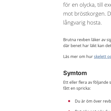
för en olycka, till 
mot bröstkorgen. D
långvarig hosta.
Brutna revben läker av sig
där benet har läkt kan det
Läs mer om hur
skelett o
Symtom
Ett eller flera av följand
fått en spricka:
Du är öm över revb