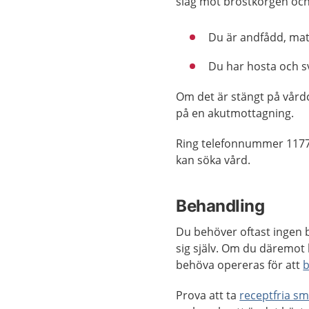
slag mot bröstkorgen och h
Du är andfådd, matt,
Du har hosta och s
Om det är stängt på vård
på en akutmottagning.
Ring telefonnummer 1177
kan söka vård.
Behandling
Du behöver oftast ingen b
sig själv. Om du däremot 
behöva opereras för att
b
Prova att ta
receptfria sm