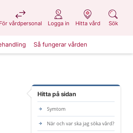
på 1177.se
på 1177.se
på 1177.se
på 1177.se
För vårdpersonal
Logga in
Hitta vård
Sök
ehandling
Så fungerar vården
Hitta på sidan
Symtom
När och var ska jag söka vård?