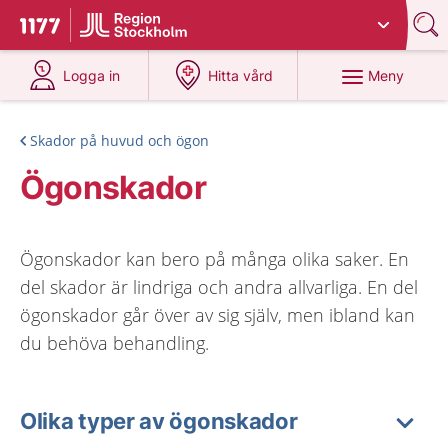
Du har valt region
Stockholms län
.
Till startsidan för 1177
på 1177.se
på 1177.se
Meny
Logga in
Hitta vård
Skador på huvud och ögon
Ögonskador
Ögonskador kan bero på många olika saker. En
del skador är lindriga och andra allvarliga. En del
ögonskador går över av sig själv, men ibland kan
du behöva behandling.
Olika typer av ögonskador