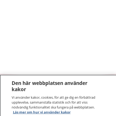
Den här webbplatsen använder
1177
–
tryggt om din hälsa och vård
kakor
Vi använder kakor, cookies, för att ge dig en förbättrad
På 1177.se får du råd om hälsa och information om
upplevelse, sammanställa statistik och för att viss
sjukdomar och vilka mottagningar du kan kontakta.
nödvändig funktionalitet ska fungera på webbplatsen.
Logga in för att läsa din journal och göra dina
Läs mer om hur vi använder kakor