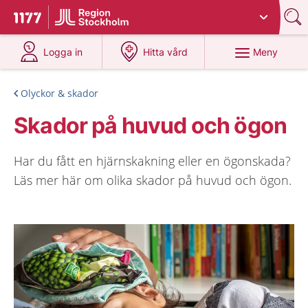
Du har valt region
Stockholms län
.
Till startsidan för 1177
på 1177.se
på 1177.se
Meny
Logga in
Hitta vård
Olyckor & skador
Skador på huvud och ögon
Har du fått en hjärnskakning eller en ögonskada?
Läs mer här om olika skador på huvud och ögon.