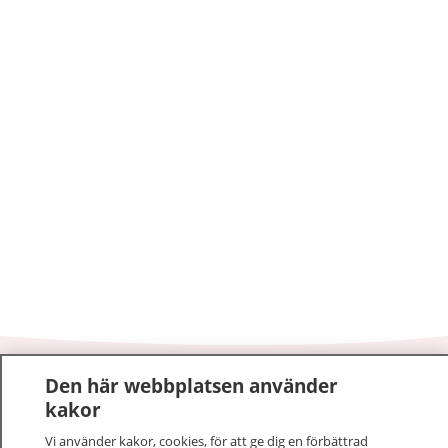
Den här webbplatsen använder
1177
–
tryggt om din hälsa och vård
kakor
På 1177.se får du råd om hälsa och information om
Vi använder kakor, cookies, för att ge dig en förbättrad