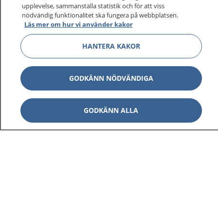
sjukdomar och vilka mottagningar du kan kontakta.
upplevelse, sammanställa statistik och för att viss
nödvändig funktionalitet ska fungera på webbplatsen.
Logga in för att läsa din journal och göra dina
Läs mer om hur vi använder kakor
vårdärenden. Ring telefonnummer 1177 för
sjukvårdsrådgivning dygnet runt.
HANTERA KAKOR
1177 ger dig råd när du vill må bättre.
GODKÄNN NÖDVÄNDIGA
GODKÄNN ALLA
Visa inn
1177 på flera språk
Visa inn
Om 1177
Visa inn
Kontakt
Behandling av personuppgifter