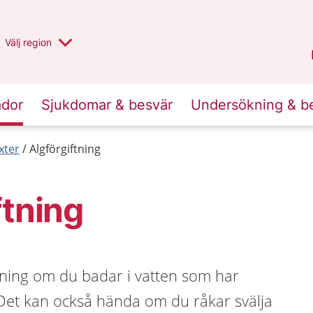
Du har valt region
Välj
en annan
region
Stockholms län
.
ador
Sjukdomar & besvär
Undersökning & b
xter
Algförgiftning
ftning
tning om du badar i vatten som har
et kan också hända om du råkar svälja