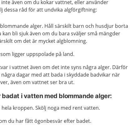
r inte även om du kokar vattnet, eller använder
j dessa råd för att undvika algförgiftning:
blommande alger. Håll särskilt barn och husdjur borta
u kan bli sjuk även om du bara sväljer små mängder
särskilt om det är mycket algblomning.
 som ligger uppspolade på land.
 kvar i vattnet även om det inte syns några alger. Därför
ta några dagar med att bada i skyddade badvikar när
ver, även om vattnet ser bra ut.
r badat i vatten med blommande alger:
 hela kroppen. Skölj noga med rent vatten.
om du har fått ögonbesvär efter badet.