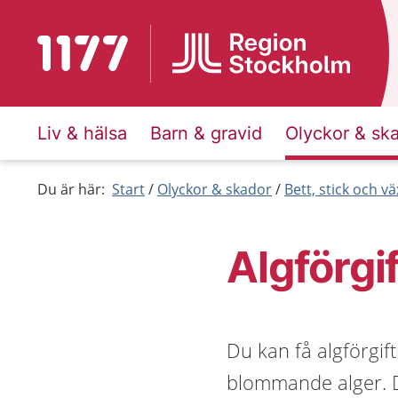
Till startsidan för 1177
Liv & hälsa
Barn & gravid
Olyckor & sk
Du är här:
Start
Olyckor & skador
Bett, stick och vä
Algförgi
Du kan få algförgif
blommande alger. D