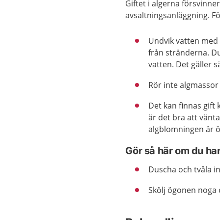
Giftet i algerna försvinne
avsaltningsanläggning. Föl
Undvik vatten med 
från stränderna. D
vatten. Det gäller 
Rör inte algmassor
Det kan finnas gift
är det bra att vän
algblomningen är ö
Gör så här om du ha
Duscha och tvåla in
Skölj ögonen noga 