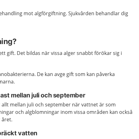
behandling mot algförgiftning. Sjukvården behandlar dig
ning?
tt gift. Det bildas när vissa alger snabbt förökar sig i
yanobakterierna. De kan avge gift som
kan påverka
rmarna.
ast mellan juli och september
allt mellan juli och september när vattnet är som
ningar och algblomningar inom vissa områden kan också
året.
 bräckt vatten