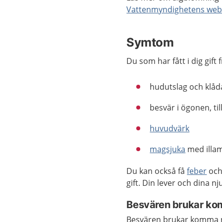
Vattenmyndighetens web
Symtom
Du som har fått i dig gift 
hudutslag och klåd
besvär i ögonen, ti
huvudvärk
magsjuka
med illam
Du kan också få
feber
och 
gift. Din lever och dina n
Besvären brukar ko
Besvären brukar komma någ