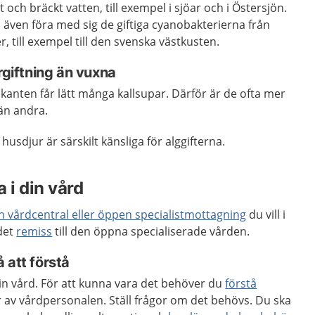
t och bräckt vatten, till exempel i sjöar och i Östersjön.
även föra med sig de giftiga cyanobakterierna från
r, till exempel till den svenska västkusten.
rgiftning än vuxna
kanten får lätt många kallsupar. Därför är de ofta mer
 än andra.
usdjur är särskilt känsliga för alggifterna.
 i din vård
en vårdcentral eller öppen specialistmottagning
du vill i
 det
remiss
till den öppna specialiserade vården.
 att förstå
 din vård. För att kunna vara det behöver du
förstå
 av vårdpersonalen. Ställ frågor om det behövs. Du ska