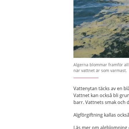
Algerna blommar framför all
när vattnet är som varmast.
Vattenytan täcks av en bl
Vattnet kan också bli gru
barr. Vattnets smak och 
Algförgiftning kallas också
Läs mer om algblomning o