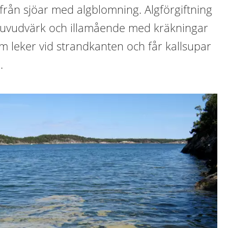
k från sjöar med algblomning. Algförgiftning
huvudvärk och illamående med kräkningar
m leker vid strandkanten och får kallsupar
.