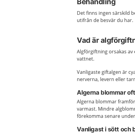
Behandling
Det finns ingen särskild 
utifrån de besvär du har.
Vad är algförgift
Algförgiftning orsakas av e
vattnet.
Vanligaste giftalgen är c
nerverna, levern eller ta
Algerna blommar oft
Algerna blommar framför 
varmast. Mindre algblom
förekomma senare under 
Vanligast i sött och