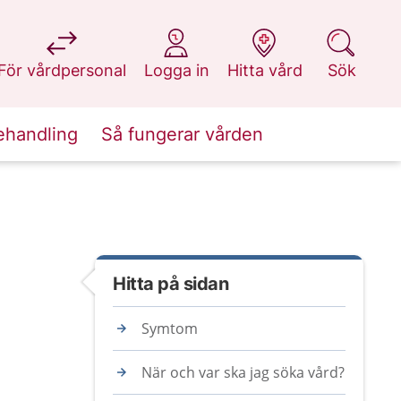
på 1177.se
på 1177.se
på 1177.se
på 1177.se
För vårdpersonal
Logga in
Hitta vård
Sök
ehandling
Så fungerar vården
Hitta på sidan
Symtom
När och var ska jag söka vård?