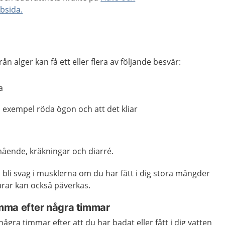
bsida.
från alger kan få ett eller flera av följande besvär:
a
ll exempel röda ögon och att det kliar
ående, kräkningar och diarré.
bli svag i musklerna om du har fått i dig stora mängder
jurar kan också påverkas.
mma efter några timmar
ra timmar efter att du har badat eller fått i dig vatten