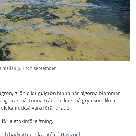
t mellan juli och september
ågrön, grön eller gulgrön hinna när algerna blommar.
mligt av små, tunna trådar eller små gryn som liknar
doft kan också vara förändrade.
 för algtoxinförgiftning.
ch badvattnets kvalité på
Havs och