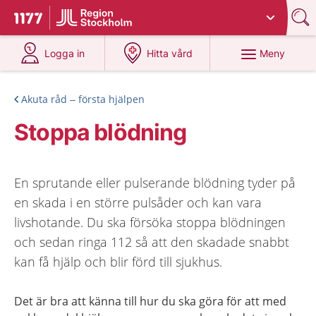
Du har valt region
Stockholms län
.
Till startsidan för 1177
på 1177.se
på 1177.se
Meny
Logga in
Hitta vård
Akuta råd – första hjälpen
Stoppa blödning
En sprutande eller pulserande blödning tyder på
en skada i en större pulsåder och kan vara
livshotande. Du ska försöka stoppa blödningen
och sedan ringa 112 så att den skadade snabbt
kan få hjälp och blir förd till sjukhus.
Det är bra att känna till hur du ska göra för att med