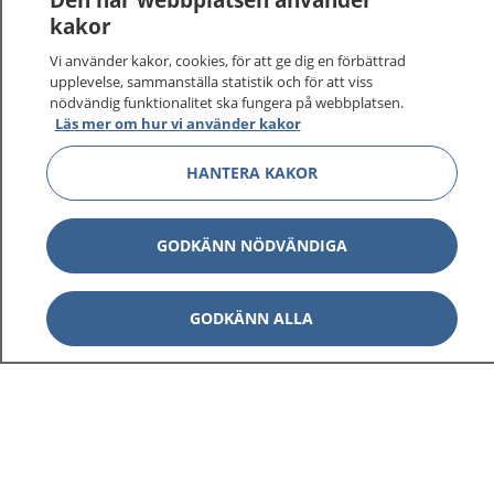
kakor
På 1177.se får du råd om hälsa och information om
Vi använder kakor, cookies, för att ge dig en förbättrad
sjukdomar och vilka mottagningar du kan kontakta.
upplevelse, sammanställa statistik och för att viss
Logga in för att läsa din journal och göra dina
nödvändig funktionalitet ska fungera på webbplatsen.
vårdärenden. Ring telefonnummer 1177 för
Läs mer om hur vi använder kakor
sjukvårdsrådgivning dygnet runt.
HANTERA KAKOR
1177 ger dig råd när du vill må bättre.
GODKÄNN NÖDVÄNDIGA
Visa inn
GODKÄNN ALLA
1177 på flera språk
Visa inn
Om 1177
Visa inn
Kontakt