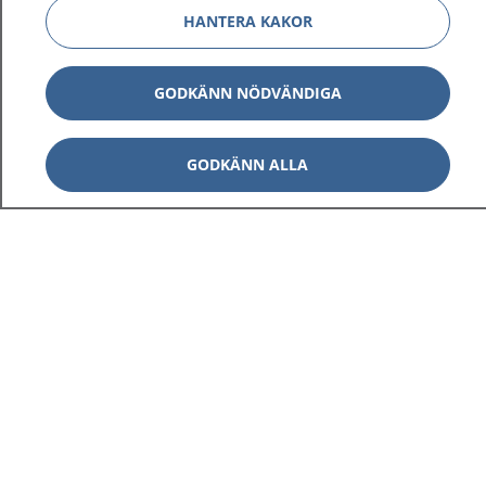
HANTERA KAKOR
Visa inn
GODKÄNN NÖDVÄNDIGA
1177 på flera språk
Visa inn
Om 1177
GODKÄNN ALLA
Visa inn
Kontakt
Behandling av personuppgifter
Hantering av kakor
Inställningar för kakor