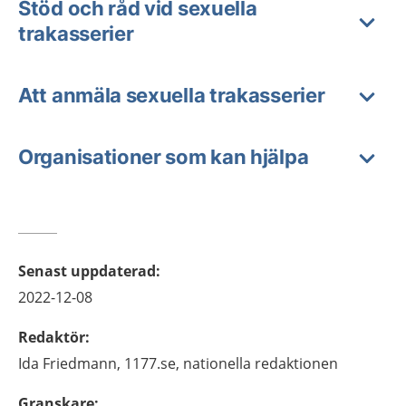
Stöd och råd vid sexuella
trakasserier
Att anmäla sexuella trakasserier
Organisationer som kan hjälpa
Senast uppdaterad
:
2022-12-08
Redaktör
:
Ida
Friedmann,
1177.se, nationella redaktionen
Granskare
: