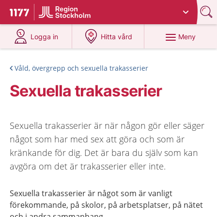
Du har valt region
Stockholms län
.
Till startsidan för 1177
på 1177.se
på 1177.se
Meny
Logga in
Hitta vård
Våld, övergrepp och sexuella trakasserier
Sexuella trakasserier
Sexuella trakasserier är när någon gör eller säger
något som har med sex att göra och som är
kränkande för dig. Det är bara du själv som kan
avgöra om det är trakasserier eller inte.
Sexuella trakasserier är något som är vanligt
förekommande, på skolor, på arbetsplatser, på nätet
och i andra sammanhang.