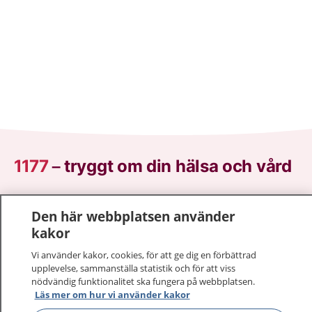
1177
–
tryggt om din hälsa och vård
På 1177.se får du råd om hälsa och information om
Den här webbplatsen använder
sjukdomar och vilka mottagningar du kan kontakta.
kakor
Logga in för att läsa din journal och göra dina
vårdärenden. Ring telefonnummer 1177 för
Vi använder kakor, cookies, för att ge dig en förbättrad
sjukvårdsrådgivning dygnet runt.
upplevelse, sammanställa statistik och för att viss
nödvändig funktionalitet ska fungera på webbplatsen.
1177 ger dig råd när du vill må bättre.
Läs mer om hur vi använder kakor