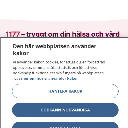
1177
–
tryggt om din hälsa och vård
Den här webbplatsen använder
På 1177.se får du råd om hälsa och information om
kakor
sjukdomar och vilka mottagningar du kan kontakta.
Logga in för att läsa din journal och göra dina
Vi använder kakor, cookies, för att ge dig en förbättrad
upplevelse, sammanställa statistik och för att viss
vårdärenden. Ring telefonnummer 1177 för
nödvändig funktionalitet ska fungera på webbplatsen.
sjukvårdsrådgivning dygnet runt.
Läs mer om hur vi använder kakor
1177 ger dig råd när du vill må bättre.
HANTERA KAKOR
GODKÄNN NÖDVÄNDIGA
Visa inn
1177 på flera språk