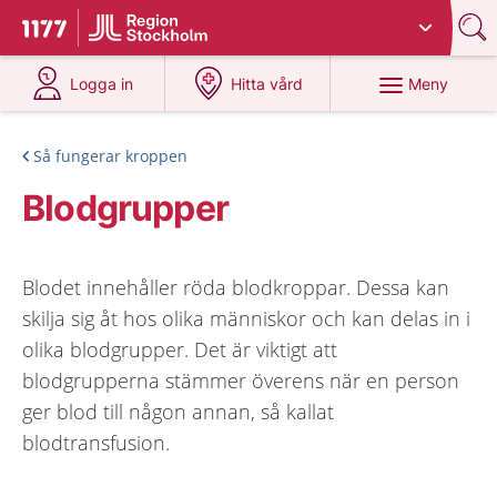
Du har valt region
Stockholms län
.
Till startsidan för 1177
på 1177.se
på 1177.se
Meny
Logga in
Hitta vård
Så fungerar kroppen
Blodgrupper
Blodet innehåller röda blodkroppar. Dessa kan
skilja sig åt hos olika människor och kan delas in i
olika blodgrupper. Det är viktigt att
blodgrupperna stämmer överens när en person
ger blod till någon annan, så kallat
blodtransfusion.