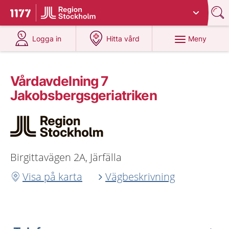
Du har valt region
Stockholms län
.
Till startsidan för 1177
på 1177.se
på 1177.se
Meny
Logga in
Hitta vård
Vårdavdelning 7
Jakobsbergsgeriatriken
Birgittavägen 2A, Järfälla
Visa på karta
Vägbeskrivning