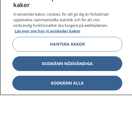
kakor
Vi använder kakor, cookies, för att ge dig en förbättrad
upplevelse, sammanställa statistik och för att viss
nödvändig funktionalitet ska fungera på webbplatsen.
Visa inn
1177 på flera språk
Läs mer om hur vi använder kakor
HANTERA KAKOR
Visa inn
Om 1177
Visa inn
Kontakt
GODKÄNN NÖDVÄNDIGA
GODKÄNN ALLA
Behandling av personuppgifter
Hantering av kakor
Inställningar för kakor