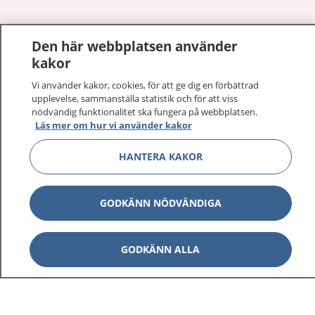
Den här webbplatsen använder
Visa inn
1177 på flera språk
kakor
Visa inn
Vi använder kakor, cookies, för att ge dig en förbättrad
Om 1177
upplevelse, sammanställa statistik och för att viss
nödvändig funktionalitet ska fungera på webbplatsen.
Visa inn
Läs mer om hur vi använder kakor
Kontakt
HANTERA KAKOR
Behandling av personuppgifter
GODKÄNN NÖDVÄNDIGA
Hantering av kakor
GODKÄNN ALLA
Inställningar för kakor
1177 – en tjänst från
Inera.