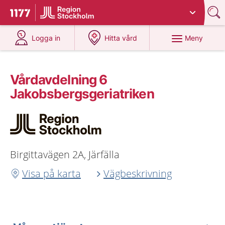
Du har valt region
Stockholms län
.
Till startsidan för 1177
på 1177.se
på 1177.se
Meny
Logga in
Hitta vård
Vårdavdelning 6
Jakobsbergsgeriatriken
Birgittavägen 2A, Järfälla
Visa på karta
Vägbeskrivning