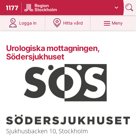
Du har valt region
Stockholms län
.
Till startsidan för 1177
på 1177.se
på 1177.se
Meny
Logga in
Hitta vård
Urologiska mottagningen,
Södersjukhuset
Sjukhusbacken 10, Stockholm