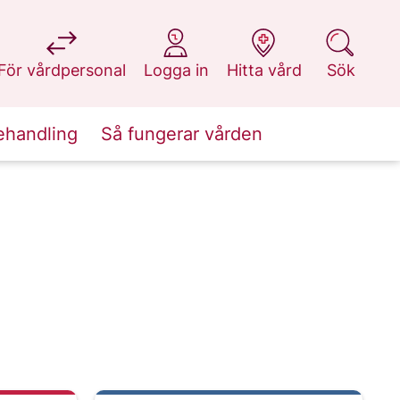
på 1177.se
på 1177.se
på 1177.se
på 1177.se
För vårdpersonal
Logga in
Hitta vård
Sök
ehandling
Så fungerar vården