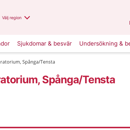
Du har valt region
Välj
en annan
region
Stockholms län
.
ador
Sjukdomar & besvär
Undersökning & b
oratorium, Spånga/Tensta
ratorium, Spånga/Tensta