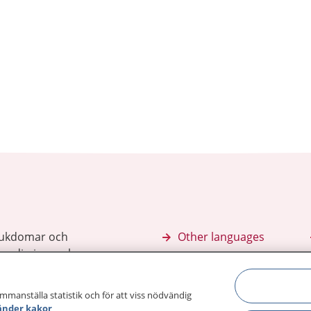
sjukdomar och
Other languages
sa din journal
Lättläst svenska
 för
ammanställa statistik och för att viss nödvändig
änder kakor