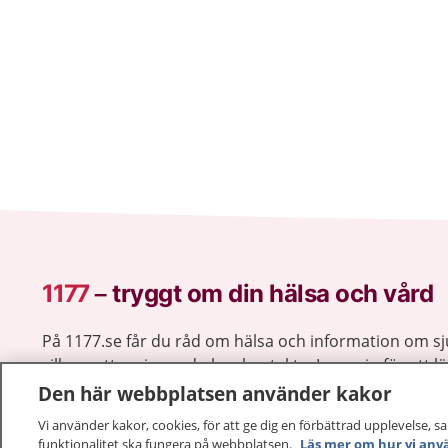
1177
–
tryggt om din hälsa och vård
På 1177.se får du råd om hälsa och information om 
vilka mottagningar du kan kontakta. Logga in för att lä
och göra dina vårdärenden. Ring telefonnummer 1177
Den här webbplatsen använder kakor
sjukvårdsrådgivning dygnet runt.
Vi använder kakor, cookies, för att ge dig en förbättrad upplevelse, s
1177 ger dig råd när du vill må bättre.
funktionalitet ska fungera på webbplatsen.
Läs mer om hur vi anv