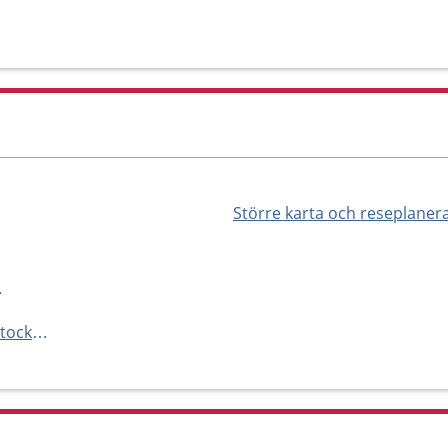
Större karta och reseplaner
A
https://enheter.unilabs.se/sv/stockholms-lan/spanga/unilabs-rinkeby-narlaboratorium-594