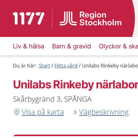
Till startsidan för 1177
Liv & hälsa
Barn & gravid
Olyckor & sk
Du är här:
Start
Hitta vård
Unilabs Rinkeby närlab
Unilabs Rinkeby närlabo
Skårbygränd 3, SPÅNGA
Visa på karta
Vägbeskrivning