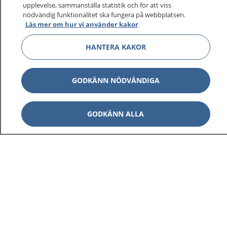
upplevelse, sammanställa statistik och för att viss
nödvändig funktionalitet ska fungera på webbplatsen.
Läs mer om hur vi använder kakor
Visa inn
1177 på flera språk
HANTERA KAKOR
Visa inn
Om 1177
GODKÄNN NÖDVÄNDIGA
Visa inn
Kontakt
GODKÄNN ALLA
Behandling av personuppgifter
Hantering av kakor
Inställningar för kakor
1177 – en tjänst från
Inera.