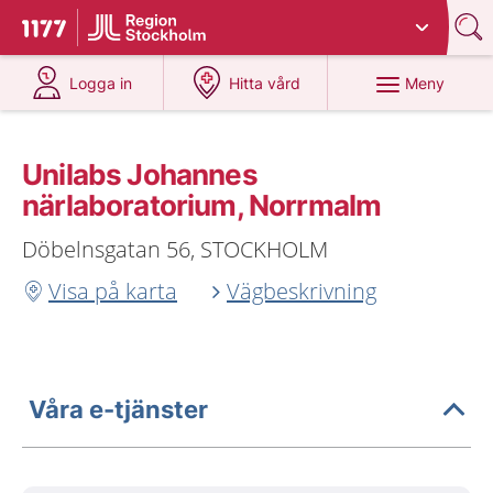
Du har valt region
Stockholms län
.
Till startsidan för 1177
på 1177.se
på 1177.se
Meny
Logga in
Hitta vård
Unilabs Johannes
närlaboratorium, Norrmalm
Döbelnsgatan 56, STOCKHOLM
Visa på karta
Vägbeskrivning
Våra e-tjänster