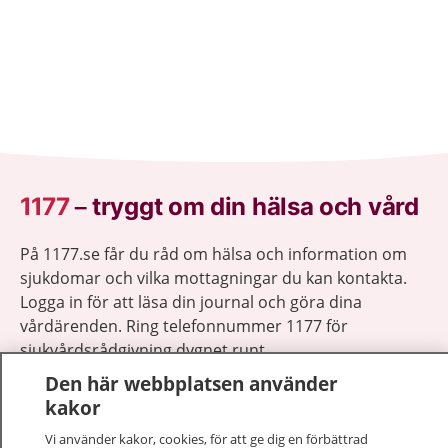
1177
–
tryggt om din hälsa och vård
På 1177.se får du råd om hälsa och information om
sjukdomar och vilka mottagningar du kan kontakta.
Logga in för att läsa din journal och göra dina
vårdärenden. Ring telefonnummer 1177 för
sjukvårdsrådgivning dygnet runt.
1177 ger dig råd när du vill må bättre.
Den här webbplatsen använder
kakor
Vi använder kakor, cookies, för att ge dig en förbättrad